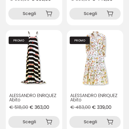
Questo
Questo
prodotto
prodotto
Scegli
Scegli
ha
ha
più
più
varianti.
varianti.
Le
Le
PROMO
PROMO
opzioni
opzioni
possono
possono
essere
essere
scelte
scelte
nella
nella
pagina
pagina
del
del
prodotto
prodotto
ALESSANDRO ENRIQUEZ
ALESSANDRO ENRIQUEZ
Abito
Abito
€
518,00
€
363,00
€
483,00
€
339,00
Questo
Questo
prodotto
prodotto
Scegli
Scegli
ha
ha