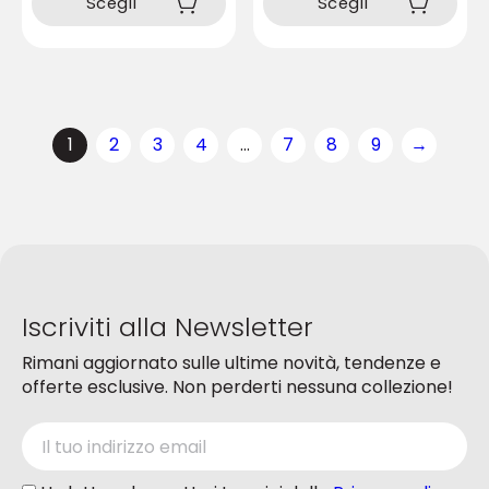
prodotto
Scegli
Scegli
ha
ha
più
più
varianti.
varianti.
Le
Le
opzioni
opzioni
possono
1
2
3
4
…
7
8
9
→
possono
essere
essere
scelte
scelte
nella
nella
pagina
pagina
del
del
prodotto
prodotto
Iscriviti alla Newsletter
Rimani aggiornato sulle ultime novità, tendenze e
offerte esclusive. Non perderti nessuna collezione!