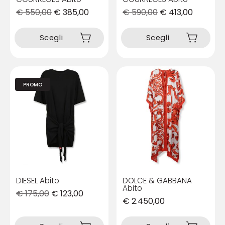
€
550,00
€
385,00
€
590,00
€
413,00
Questo
Questo
prodotto
prodotto
Scegli
Scegli
ha
ha
più
più
varianti.
varianti.
Le
Le
PROMO
opzioni
opzioni
possono
possono
essere
essere
scelte
scelte
nella
nella
pagina
pagina
del
del
prodotto
prodotto
DIESEL Abito
DOLCE & GABBANA
Abito
€
175,00
€
123,00
€
2.450,00
Questo
Questo
prodotto