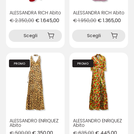
del
del
prodotto
prodotto
ALESSANDRA RICH Abito
ALESSANDRA RICH Abito
€
2.350,00
€
1.645,00
€
1.950,00
€
1.365,00
Questo
Questo
prodotto
prodotto
Scegli
Scegli
ha
ha
più
più
varianti.
varianti.
Le
Le
PROMO
PROMO
opzioni
opzioni
possono
possono
essere
essere
scelte
scelte
nella
nella
pagina
pagina
del
del
prodotto
prodotto
ALESSANDRO ENRIQUEZ
ALESSANDRO ENRIQUEZ
Abito
Abito
€
500,00
€
350,00
€
635,00
€
445,00