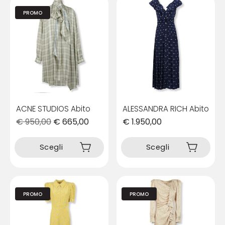
PROMO
ACNE STUDIOS Abito
ALESSANDRA RICH Abito
€
950,00
€
665,00
€
1.950,00
Questo
Questo
prodotto
prodotto
Scegli
Scegli
ha
ha
più
più
varianti.
varianti.
Le
Le
PROMO
PROMO
opzioni
opzioni
possono
possono
essere
essere