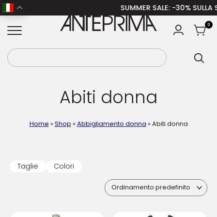
SUMMER SALE
: -30% SULLA SPRI
ANTEPRIMA
0
Abiti donna
Home
»
Shop
»
Abbigliamento donna
»
Abiti donna
Taglie
Colori