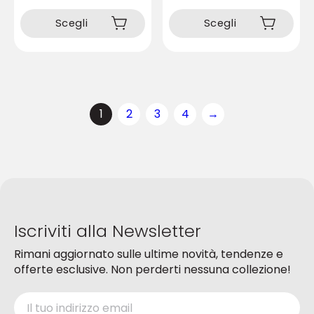
Questo
Questo
prodotto
prodotto
Scegli
Scegli
ha
ha
più
più
varianti.
varianti.
Le
Le
opzioni
opzioni
1
2
3
4
→
possono
possono
essere
essere
scelte
scelte
nella
nella
pagina
pagina
del
del
prodotto
prodotto
Iscriviti alla Newsletter
Rimani aggiornato sulle ultime novità, tendenze e
offerte esclusive. Non perderti nessuna collezione!