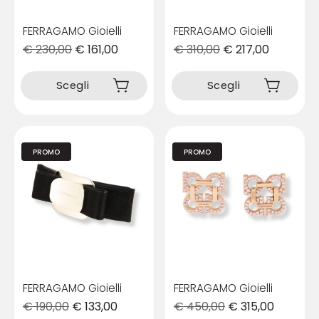
del
del
prodotto
prodotto
FERRAGAMO Gioielli
FERRAGAMO Gioielli
€
230,00
€
161,00
€
310,00
€
217,00
Questo
Questo
prodotto
prodotto
Scegli
Scegli
ha
ha
più
più
varianti.
varianti.
Le
Le
PROMO
PROMO
opzioni
opzioni
possono
possono
essere
essere
scelte
scelte
nella
nella
pagina
pagina
del
del
prodotto
prodotto
FERRAGAMO Gioielli
FERRAGAMO Gioielli
€
190,00
€
133,00
€
450,00
€
315,00