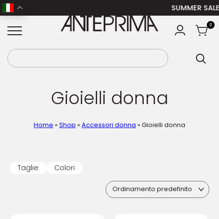
SUMMER SALE
: -30%
ANTEPRIMA
0
Gioielli donna
Home
»
Shop
»
Accessori donna
»
Gioielli donna
Taglie
Colori