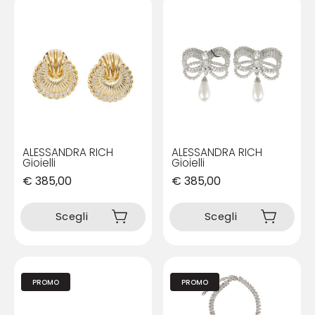
ALESSANDRA RICH
ALESSANDRA RICH
Gioielli
Gioielli
€
385,00
€
385,00
Questo
Questo
prodotto
prodotto
Scegli
Scegli
ha
ha
più
più
varianti.
varianti.
Le
Le
PROMO
PROMO
opzioni
opzioni
possono
possono