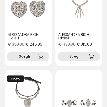
essere
essere
scelte
scelte
nella
nella
pagina
pagina
del
del
prodotto
prodotto
ALESSANDRA RICH
ALESSANDRA RICH
Gioielli
Gioielli
€
350,00
€
245,00
€
450,00
€
315,00
Questo
Questo
prodotto
prodotto
Scegli
Scegli
ha
ha
più
più
varianti.
varianti.
Le
Le
PROMO
opzioni
opzioni
possono
possono
essere
essere
scelte
scelte
nella
nella