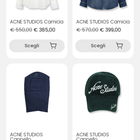
pagina
del
del
prodotto
prodotto
ACNE STUDIOS Camicia
ACNE STUDIOS Camicia
€
550,00
€
385,00
€
570,00
€
399,00
Questo
Questo
prodotto
prodotto
Scegli
Scegli
ha
ha
più
più
varianti.
varianti.
Le
Le
opzioni
opzioni
possono
possono
essere
essere
scelte
scelte
nella
nella
pagina
pagina
del
del
prodotto
prodotto
ACNE STUDIOS
ACNE STUDIOS
Cappello
Cappello