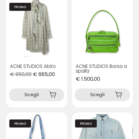
PROMO
ACNE STUDIOS Abito
ACNE STUDIOS Borsa a
spalla
€
950,00
€
665,00
€
1.500,00
Questo
Questo
prodotto
prodotto
Scegli
Scegli
ha
ha
più
più
varianti.
varianti.
Le
Le
opzioni
PROMO
PROMO
opzioni
possono
possono
essere