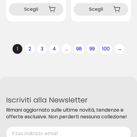
Questo
Questo
prodotto
prodotto
Scegli
Scegli
ha
ha
più
più
varianti.
varianti.
Le
Le
opzioni
opzioni
1
2
3
4
…
98
99
100
→
possono
possono
essere
essere
scelte
scelte
nella
nella
pagina
pagina
del
del
prodotto
prodotto
Iscriviti alla Newsletter
Rimani aggiornato sulle ultime novità, tendenze e
offerte esclusive. Non perderti nessuna collezione!