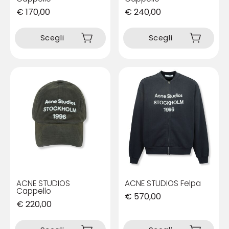
€
170,00
€
240,00
Questo
Questo
prodotto
prodotto
Scegli
Scegli
ha
ha
più
più
varianti.
varianti.
Le
Le
opzioni
opzioni
possono
possono
essere
essere
scelte
scelte
nella
nella
pagina
pagina
del
del
prodotto
prodotto
ACNE STUDIOS
ACNE STUDIOS Felpa
Cappello
€
570,00
€
220,00
Questo
Questo
prodotto