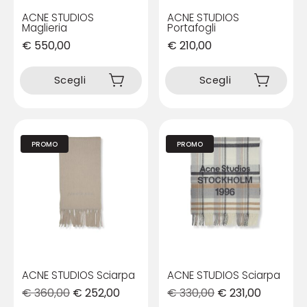
prodotto
prodotto
ACNE STUDIOS
ACNE STUDIOS
Maglieria
Portafogli
€
550,00
€
210,00
Questo
Questo
prodotto
prodotto
Scegli
Scegli
ha
ha
più
più
varianti.
varianti.
Le
Le
PROMO
PROMO
opzioni
opzioni
possono
possono
essere
essere
scelte
scelte
nella
nella
pagina
pagina
del
del
prodotto
prodotto
ACNE STUDIOS Sciarpa
ACNE STUDIOS Sciarpa
€
360,00
€
252,00
€
330,00
€
231,00