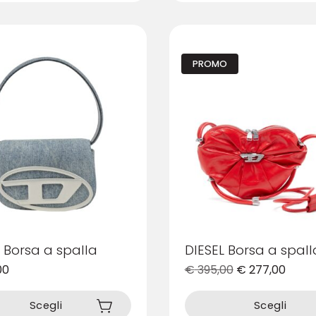
varianti.
Le
opzioni
possono
PROMO
essere
scelte
nella
pagina
del
prodotto
 Borsa a spalla
DIESEL Borsa a spall
00
€
395,00
€
277,00
Questo
prodotto
Scegli
Scegli