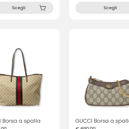
prodotto
Scegli
Scegli
ha
più
varianti.
Le
opzioni
possono
essere
scelte
nella
pagina
del
prodotto
 Borsa a spalla
GUCCI Borsa a spal
,00
€
690,00