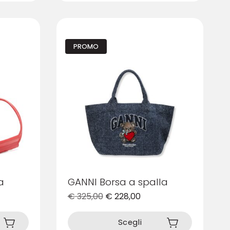
varianti.
Le
opzioni
possono
PROMO
essere
scelte
nella
pagina
del
prodotto
a
GANNI Borsa a spalla
€
325,00
€
228,00
Questo
prodotto
Scegli