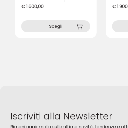
€
1.600,00
€
1.900
Questo
Questo
prodotto
prodotto
Scegli
ha
ha
più
più
varianti.
varianti.
Le
Le
opzioni
opzioni
possono
possono
essere
essere
scelte
scelte
nella
nella
pagina
pagina
del
del
prodotto
prodotto
Iscriviti alla Newsletter
Rimani aggiornato sulle ultime novità, tendenze e of