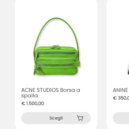
ACNE STUDIOS Borsa a
ANINE
spalla
€
350,
€
1.500,00
Questo
Questo
prodotto
prodotto
Scegli
ha
ha
più