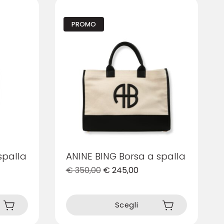
PROMO
spalla
ANINE BING Borsa a spalla
€
350,00
€
245,00
Questo
prodotto
Scegli
ha
più