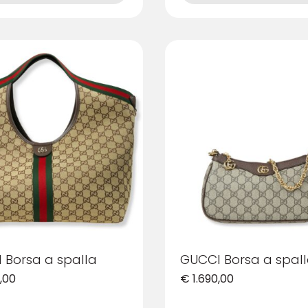
ha
più
varianti.
Le
opzioni
possono
essere
scelte
nella
pagina
del
prodotto
 Borsa a spalla
GUCCI Borsa a spal
,00
€
1.690,00
Questo