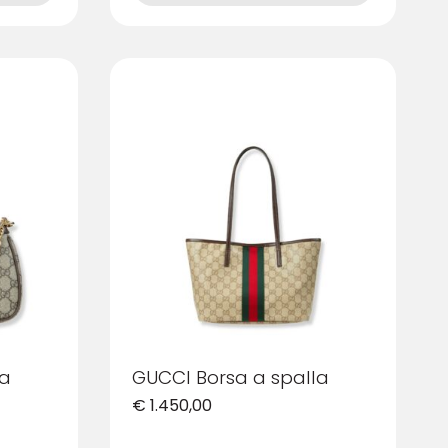
ha
più
varianti.
Le
opzioni
possono
essere
scelte
nella
pagina
del
prodotto
la
GUCCI Borsa a spalla
€
1.450,00
Questo