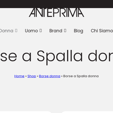
SUMMER SALE
: 
Donna
Uomo
Brand
Blog
Chi Siamo
se a Spalla d
Home
»
Shop
»
Borse donna
»
Borse a Spalla donna