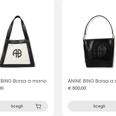
 BING Borsa a mano
ANINE BING Borsa a 
00
€
600,00
Questo
prodotto
Scegli
Scegli
ha
più