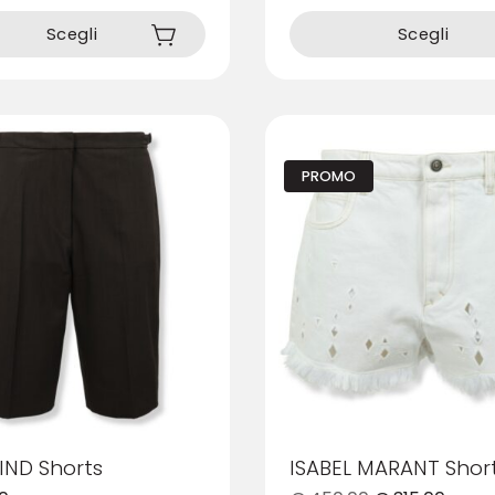
Questo
prodotto
Scegli
Scegli
ha
più
varianti.
Le
opzioni
PROMO
possono
essere
scelte
nella
pagina
del
prodotto
IND Shorts
ISABEL MARANT Shor