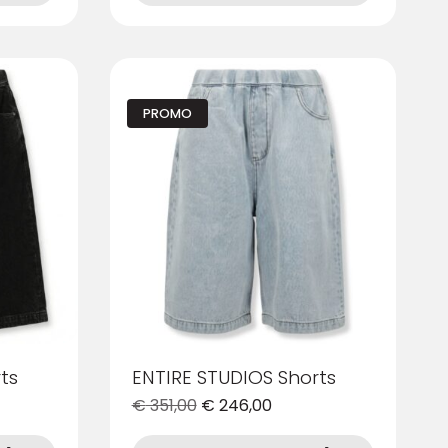
più
varianti.
Le
opzioni
possono
PROMO
essere
scelte
nella
pagina
del
prodotto
ts
ENTIRE STUDIOS Shorts
€
351,00
€
246,00
Questo