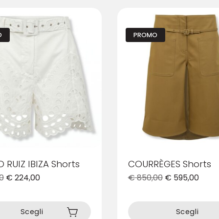
varianti.
Le
opzioni
O
PROMO
possono
essere
scelte
nella
pagina
del
prodotto
 RUIZ IBIZA Shorts
COURRÈGES Shorts
0
€
224,00
€
850,00
€
595,00
Questo
prodotto
Scegli
Scegli
ha