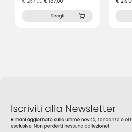
€
267,00
€
187,00
€
219,0
Questo
Questo
prodotto
prodotto
Scegli
ha
ha
più
più
varianti.
varianti.
Le
Le
opzioni
opzioni
possono
possono
essere
essere
scelte
scelte
nella
nella
pagina
pagina
del
del
prodotto
prodotto
Iscriviti alla Newsletter
Rimani aggiornato sulle ultime novità, tendenze e of
esclusive. Non perderti nessuna collezione!