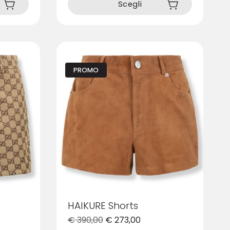
prodotto
Scegli
ha
più
varianti.
Le
opzioni
PROMO
possono
essere
scelte
nella
pagina
del
prodotto
HAIKURE Shorts
€
390,00
€
273,00