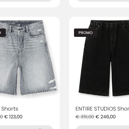
più
varianti.
Le
opzioni
possono
O
PROMO
essere
scelte
nella
pagina
del
prodotto
 Shorts
ENTIRE STUDIOS Shor
00
€
123,00
€
351,00
€
246,00
Questo