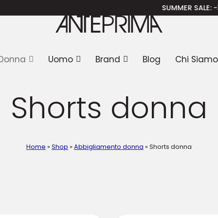
SUMMER SALE
: -30% SULLA SPRING SUMMER
Donna
Uomo
Brand
Blog
Chi Siamo
Shorts donna
Home
»
Shop
»
Abbigliamento donna
»
Shorts donna