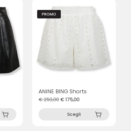
PROMO
ANINE BING Shorts
€
250,00
€
175,00
Questo
prodotto
Scegli
ha
più