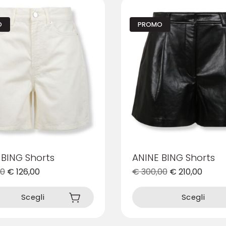
O
PROMO
 BING Shorts
ANINE BING Shorts
00
€
126,00
€
300,00
€
210,00
Questo
prodotto
Scegli
Scegli
ha
più