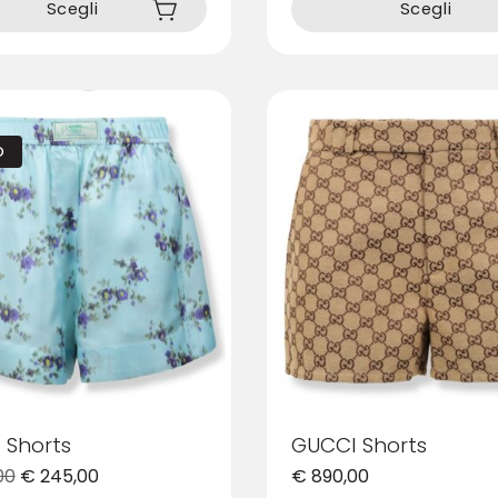
prodotto
Scegli
Scegli
ha
più
varianti.
Le
opzioni
O
possono
essere
scelte
nella
pagina
del
prodotto
 Shorts
GUCCI Shorts
00
€
245,00
€
890,00