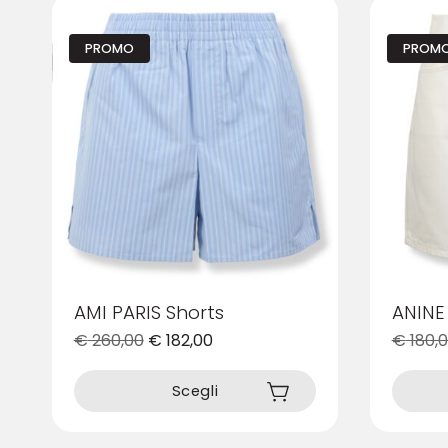
PROMO
PROM
AMI PARIS Shorts
ANINE
€
260,00
€
182,00
€
180,
Questo
Questo
prodotto
prodotto
Scegli
ha
ha
più
più