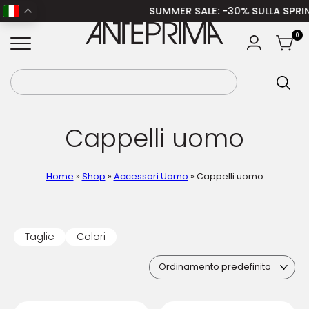
SUMMER SALE
: -30% SULLA SPRING SUM
ANTEPRIMA
0
Cappelli uomo
Home
»
Shop
»
Accessori Uomo
»
Cappelli uomo
Taglie
Colori