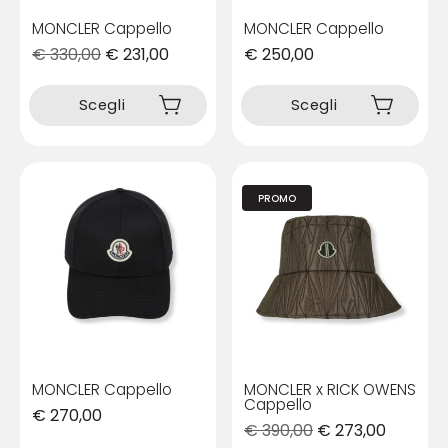
prodotto
prodotto
MONCLER Cappello
MONCLER Cappello
€
330,00
€
231,00
€
250,00
Questo
Questo
prodotto
prodotto
Scegli
Scegli
ha
ha
più
più
varianti.
varianti.
Le
Le
PROMO
opzioni
opzioni
possono
possono
essere
essere
scelte
scelte
nella
nella
pagina
pagina
del
del
prodotto
prodotto
MONCLER Cappello
MONCLER x RICK OWENS
Cappello
€
270,00
€
390,00
€
273,00
Questo