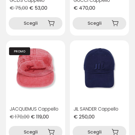
GCDS Cappello
GUCCI Cappello
€
75,00
€
53,00
€
470,00
Questo
Questo
prodotto
prodotto
Scegli
Scegli
ha
ha
più
più
varianti.
varianti.
Le
Le
PROMO
opzioni
opzioni
possono
possono
essere
essere
scelte
scelte
nella
nella
pagina
pagina
del
del
prodotto
prodotto
JACQUEMUS Cappello
JIL SANDER Cappello
€
170,00
€
119,00
€
250,00
Questo
Questo
prodotto
prodotto
Scegli
Scegli