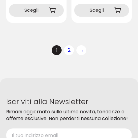
Questo
prodotto
prodotto
Scegli
Scegli
ha
ha
più
più
varianti.
varianti.
Le
Le
opzioni
opzioni
possono
1
2
→
possono
essere
essere
scelte
scelte
nella
nella
pagina
pagina
del
del
prodotto
prodotto
Iscriviti alla Newsletter
Rimani aggiornato sulle ultime novità, tendenze e
offerte esclusive. Non perderti nessuna collezione!