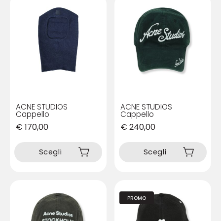
ACNE STUDIOS
ACNE STUDIOS
Cappello
Cappello
€
170,00
€
240,00
Questo
Questo
prodotto
prodotto
Scegli
Scegli
ha
ha
più
più
varianti.
varianti.
Le
Le
PROMO
opzioni
opzioni
possono
possono