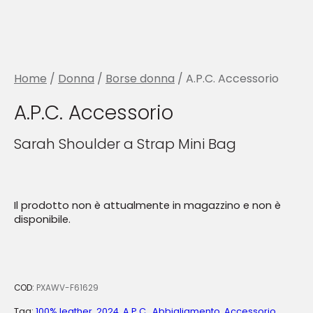
Home
/
Donna
/
Borse donna
/ A.P.C. Accessorio
A.P.C. Accessorio
Sarah Shoulder a Strap Mini Bag
Il prodotto non è attualmente in magazzino e non è
disponibile.
COD:
PXAWV-F61629
Tag:
100% leather
,
2024
,
A.P.C.
,
Abbigliamento
,
Accessorio
,