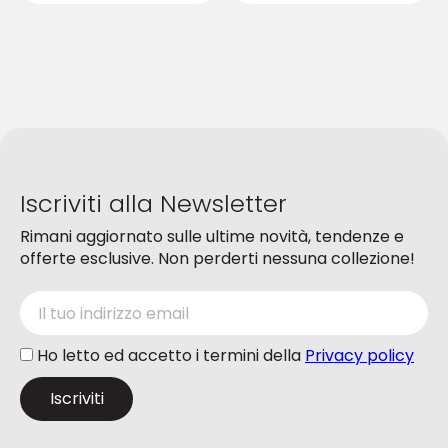
più
più
varianti.
varianti.
Le
Le
opzioni
opzioni
possono
possono
essere
essere
scelte
scelte
nella
nella
pagina
pagina
del
del
Iscriviti alla Newsletter
prodotto
prodotto
Rimani aggiornato sulle ultime novità, tendenze e
offerte esclusive. Non perderti nessuna collezione!
Ho letto ed accetto i termini della
Privacy policy