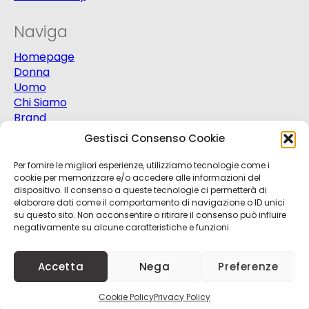
Naviga
Homepage
Donna
Uomo
Chi Siamo
Brand
Extra
Gestisci Consenso Cookie
Promo
Contatti
Per fornire le migliori esperienze, utilizziamo tecnologie come i
cookie per memorizzare e/o accedere alle informazioni del
dispositivo. Il consenso a queste tecnologie ci permetterà di
elaborare dati come il comportamento di navigazione o ID unici
su questo sito. Non acconsentire o ritirare il consenso può influire
negativamente su alcune caratteristiche e funzioni.
© 2025
Progetto Moda S.r.l.
P.Iva 03151820721 -
Accetta
Nega
Preferenze
Credits
Kobalt
+
nBit
Cookie Policy
Privacy Policy