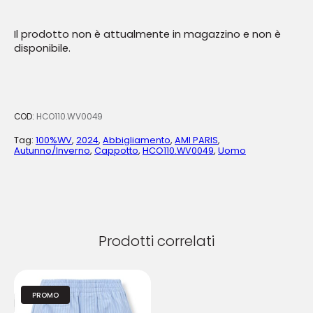
Il prodotto non è attualmente in magazzino e non è
disponibile.
COD:
HCO110.WV0049
Tag:
100%WV
,
2024
,
Abbigliamento
,
AMI PARIS
,
Autunno/Inverno
,
Cappotto
,
HCO110.WV0049
,
Uomo
Prodotti correlati
PROMO