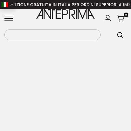
EDIZIONE GRATUITA IN ITALIA PER ORDINI SUPERIORI A 150 €
Home
/
Uomo
/
Abbigliamento uomo
/
Cappotti
ANTEPRIMA
0
uomo
/ AMI PARIS Cappotto