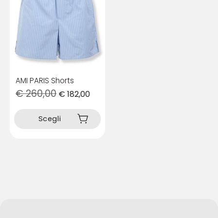
AMI PARIS Shorts
€
260,00
€
182,00
Questo
prodotto
Scegli
ha
più
varianti.
Le
opzioni
possono
essere
scelte
nella
pagina