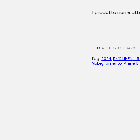
Il prodotto non è at
COD:
A-01-2202-SDA26
Tag:
2024
,
54% LINEN, 4
Abbigliamento
,
Anine B