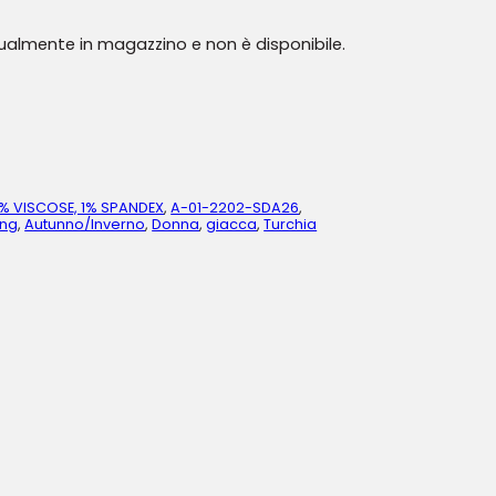
tualmente in magazzino e non è disponibile.
5% VISCOSE, 1% SPANDEX
,
A-01-2202-SDA26
,
ing
,
Autunno/Inverno
,
Donna
,
giacca
,
Turchia