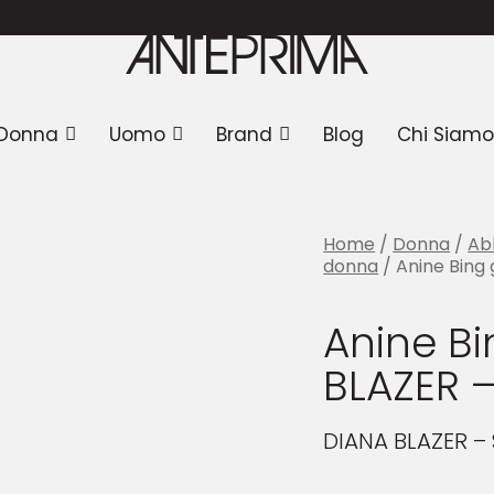
 Anine Bing giacca DIANA BLAZER – SAND
S
Donna
Uomo
Brand
Blog
Chi Siamo
Home
/
Donna
/
Ab
donna
/ Anine Bing
Anine B
BLAZER 
DIANA BLAZER –