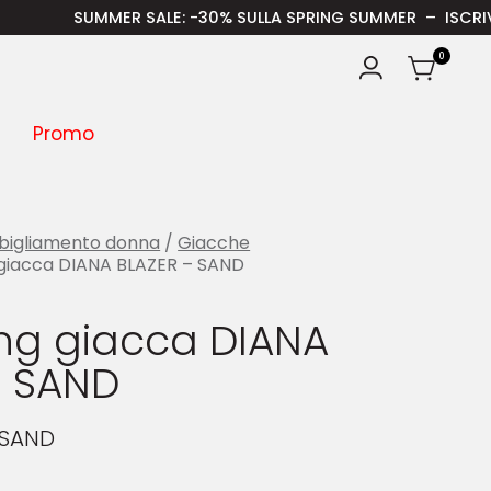
UMMER SALE
: -30% SULLA SPRING SUMMER – ISCRIVITI ALLA NE
0
Promo
bigliamento donna
/
Giacche
 giacca DIANA BLAZER – SAND
ing giacca DIANA
– SAND
 SAND