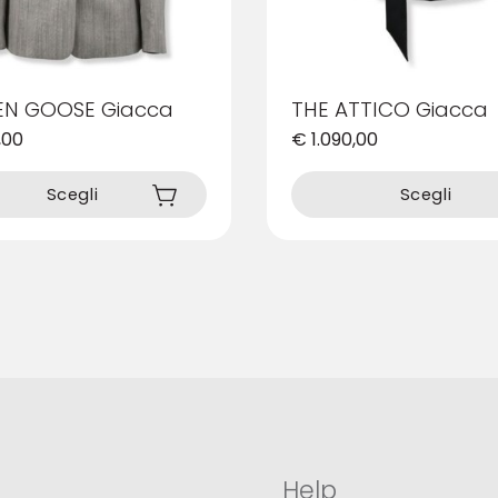
N GOOSE Giacca
THE ATTICO Giacca
,00
€
1.090,00
Questo
prodotto
Scegli
Scegli
ha
più
varianti.
Le
opzioni
possono
essere
scelte
nella
pagina
del
prodotto
Help