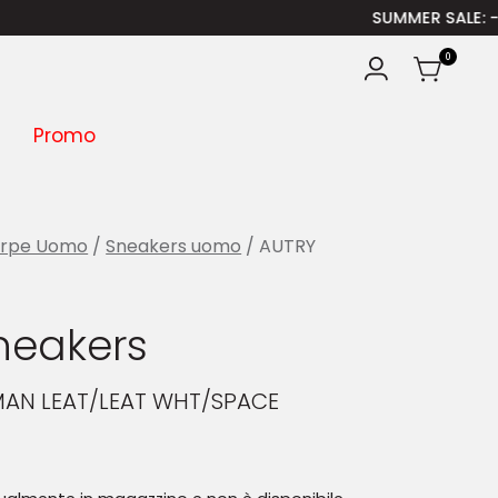
SUMMER SALE
: -30% SULL
0
Promo
arpe Uomo
/
Sneakers uomo
/ AUTRY
neakers
MAN LEAT/LEAT WHT/SPACE