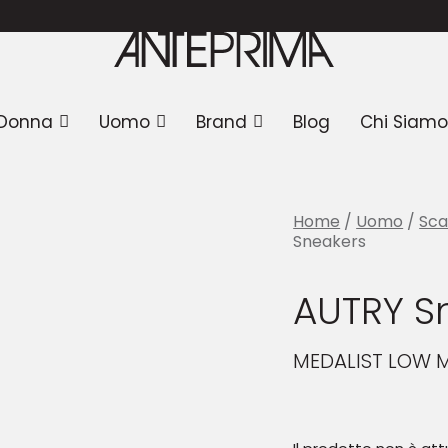
Sneakers
Donna
Uomo
Brand
Blog
Chi Siamo
Home
/
Uomo
/
Sc
Sneakers
AUTRY S
MEDALIST LOW 