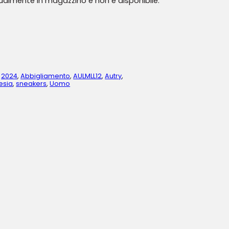
tualmente in magazzino e non è disponibile.
,
2024
,
Abbigliamento
,
AULMLL12
,
Autry
,
esia
,
sneakers
,
Uomo