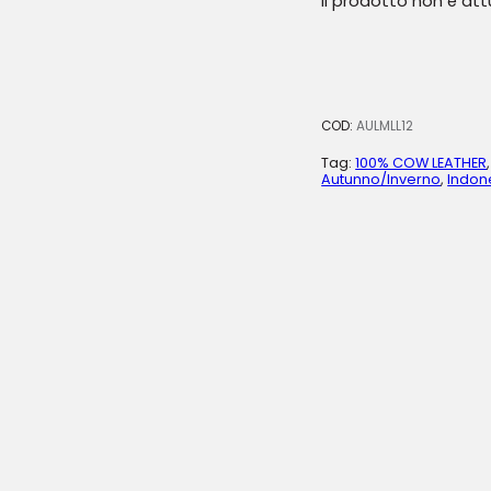
Il prodotto non è at
COD:
AULMLL12
Tag:
100% COW LEATHER
Autunno/Inverno
,
Indon