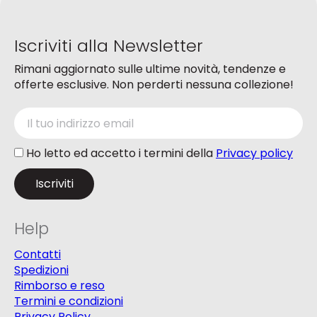
nella
nella
pagina
pagina
del
del
Iscriviti alla Newsletter
prodotto
prodotto
Rimani aggiornato sulle ultime novità, tendenze e
offerte esclusive. Non perderti nessuna collezione!
Ho letto ed accetto i termini della
Privacy policy
Help
Contatti
Spedizioni
Rimborso e reso
Termini e condizioni
Privacy Policy