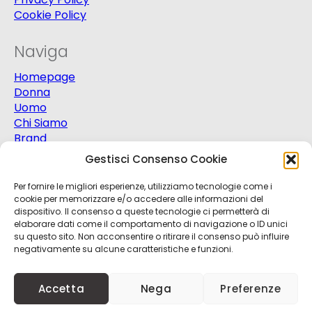
Cookie Policy
Naviga
Homepage
Donna
Uomo
Chi Siamo
Brand
Extra
Gestisci Consenso Cookie
Promo
Contatti
Per fornire le migliori esperienze, utilizziamo tecnologie come i
cookie per memorizzare e/o accedere alle informazioni del
dispositivo. Il consenso a queste tecnologie ci permetterà di
elaborare dati come il comportamento di navigazione o ID unici
su questo sito. Non acconsentire o ritirare il consenso può influire
negativamente su alcune caratteristiche e funzioni.
© 2025
Progetto Moda S.r.l.
P.Iva 03151820721 -
Accetta
Nega
Preferenze
Credits
Kobalt
+
nBit