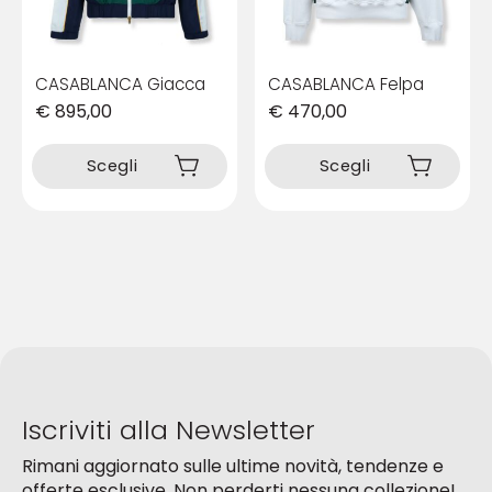
del
del
prodotto
prodotto
CASABLANCA Giacca
CASABLANCA Felpa
€
895,00
€
470,00
Questo
Questo
prodotto
prodotto
Scegli
Scegli
ha
ha
più
più
varianti.
varianti.
Le
Le
opzioni
opzioni
possono
possono
essere
essere
scelte
scelte
nella
nella
pagina
pagina
del
del
Iscriviti alla Newsletter
prodotto
prodotto
Rimani aggiornato sulle ultime novità, tendenze e
offerte esclusive. Non perderti nessuna collezione!