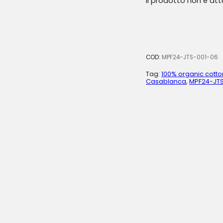
Il prodotto non è at
COD:
MPF24-JTS-001-06
Tag:
100% organic cotto
Casablanca
,
MPF24-JTS