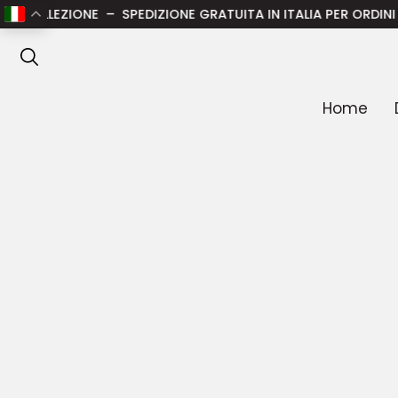
Home
/
Uomo
/
Abbigliamento uomo
/
T-shirt uomo
/ CA
NE – SPEDIZIONE GRATUITA IN ITALIA PER ORDINI SUPERIORI A
ANTEPRIMA
Home