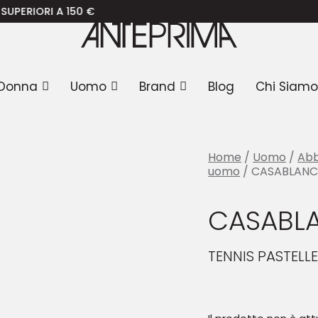
SABLANCA T-shirt
 150 €
Donna
Uomo
Brand
Blog
Chi Siamo
Home
/
Uomo
/
Abb
uomo
/ CASABLANCA
CASABLA
TENNIS PASTELLE