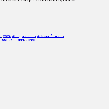
tualmente in magazzino e non è disponibile.
n
,
2024
,
Abbigliamento
,
Autunno/Inverno
,
-001-06
,
T-shirt
,
Uomo