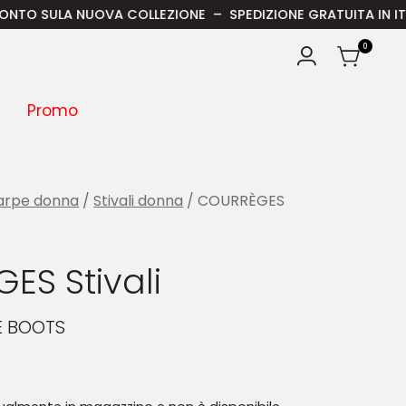
A NUOVA COLLEZIONE – SPEDIZIONE GRATUITA IN ITALIA PER OR
0
Promo
arpe donna
/
Stivali donna
/ COURRÈGES
ES Stivali
E BOOTS