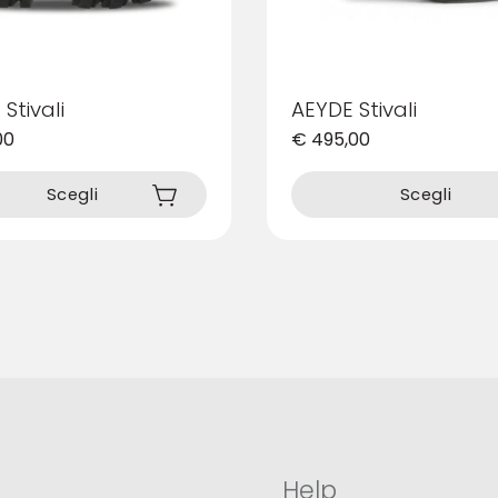
Stivali
AEYDE Stivali
00
€
495,00
Questo
prodotto
Scegli
Scegli
ha
più
varianti.
Le
opzioni
possono
essere
scelte
nella
pagina
del
prodotto
Help