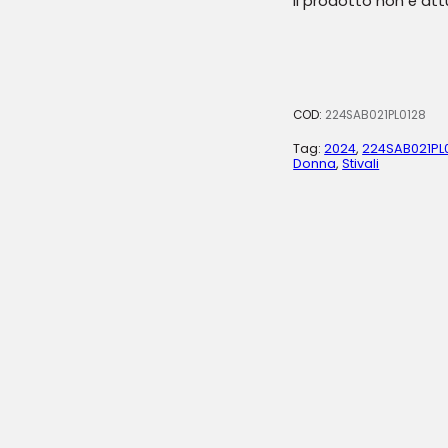
Il prodotto non è at
COD:
224SAB021PL0128
Tag:
2024
,
224SAB021PL
Donna
,
Stivali