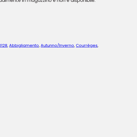
tualmente in magazzino e non è disponibile.
0128
,
Abbigliamento
,
Autunno/Inverno
,
Courrèges
,