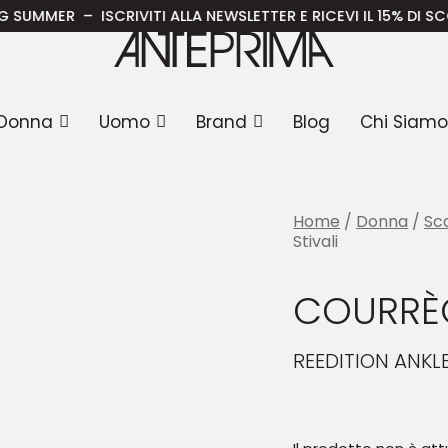
S Stivali
– ISCRIVITI ALLA NEWSLETTER E RICEVI IL 15% DI SCONTO SUL
Donna
Uomo
Brand
Blog
Chi Siamo
Home
/
Donna
/
Sc
Stivali
COURRÈG
REEDITION ANKL