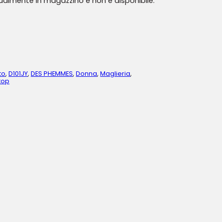
tualmente in magazzino e non è disponibile.
to
,
D101JY
,
DES PHEMMES
,
Donna
,
Maglieria
,
top