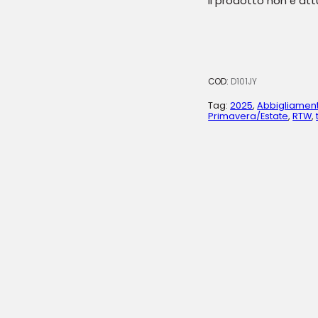
Il prodotto non è at
COD:
D101JY
Tag:
2025
,
Abbigliamen
Primavera/Estate
,
RTW
,