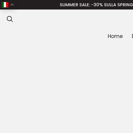
Home
/
Donna
/
Abbigliamento donna
/
Top donna
/ DE
SUMMER SALE
: -30% SULLA SPRING SUMMER – 
ANTEPRIMA
Home