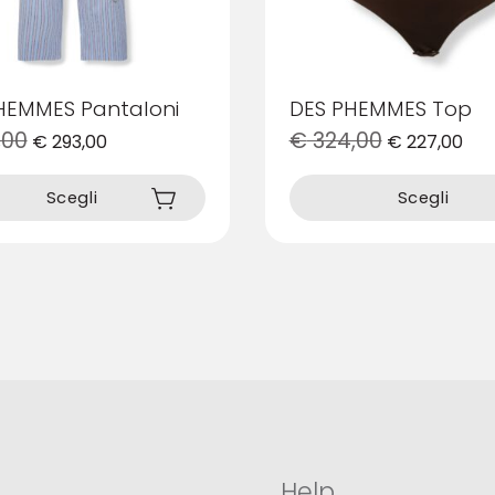
HEMMES Pantaloni
DES PHEMMES Top
,00
€
324,00
€
293,00
€
227,00
Questo
prodotto
Scegli
Scegli
ha
più
varianti.
Le
opzioni
possono
essere
scelte
nella
pagina
del
prodotto
Help