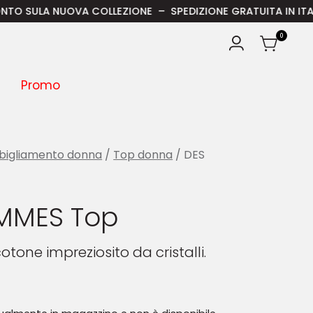
NUOVA COLLEZIONE – SPEDIZIONE GRATUITA IN ITALIA PER ORD
0
Promo
bigliamento donna
/
Top donna
/ DES
MMES Top
otone impreziosito da cristalli.