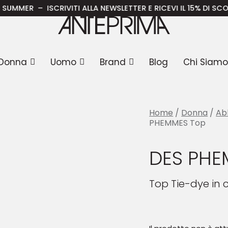
S PHEMMES Top
ISCRIVITI ALLA NEWSLETTER E RICEVI IL 15% DI SCONTO SULA 
Donna
Uomo
Brand
Blog
Chi Siamo
Home
/
Donna
/
Ab
PHEMMES Top
DES PHE
Top Tie-dye in c