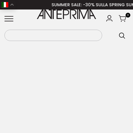
SUMMER SALE
: -30% SULLA SPRING SUMME
Home
/
Donna
/
Accessori donna
/
Cinture
ANTEPRIMA
0
donna
/ DIESEL Cintura