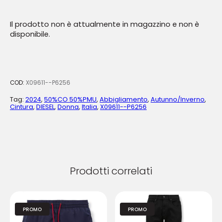
Il prodotto non è attualmente in magazzino e non è
disponibile.
COD:
X09611--P6256
Tag:
2024
,
50%CO 50%PMU
,
Abbigliamento
,
Autunno/Inverno
,
Cintura
,
DIESEL
,
Donna
,
Italia
,
X09611--P6256
Prodotti correlati
PROMO
PROMO