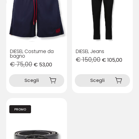
DIESEL Costume da
DIESEL Jeans
bagno
€
150,00
€
105,00
€
75,00
€
53,00
Questo
Questo
prodotto
prodotto
Scegli
Scegli
ha
ha
più
più
varianti.
varianti.
Le
Le
opzioni
opzioni
PROMO
possono
possono
essere
essere
scelte
scelte
nella
nella
pagina