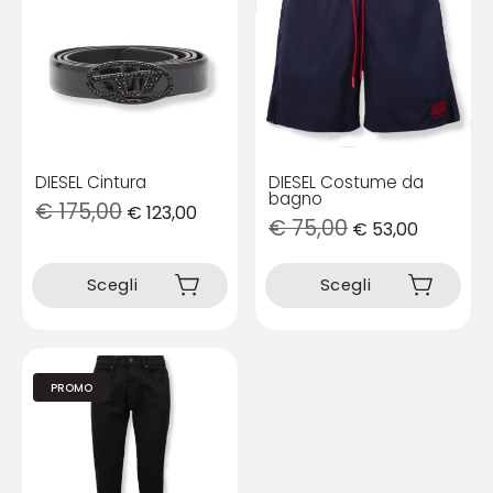
DIESEL Cintura
DIESEL Costume da
bagno
€
175,00
€
123,00
€
75,00
€
53,00
Questo
Questo
prodotto
prodotto
Scegli
Scegli
ha
ha
più
più
varianti.
varianti.
Le
Le
opzioni
opzioni
PROMO
possono
possono
essere
essere
scelte
scelte
nella
nella
pagina