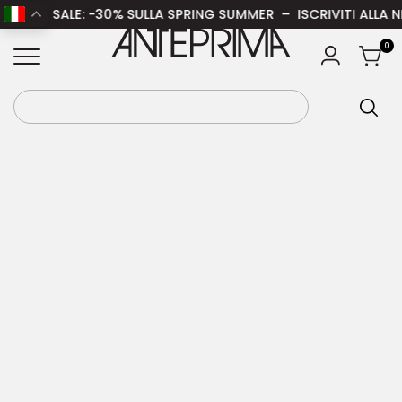
MER SALE
: -30% SULLA SPRING SUMMER – ISCRIVITI ALLA NEWS
Home
/
Donna
/
Abbigliamento donna
/
Pantaloni
ANTEPRIMA
0
donna
/ DIESEL Pantaloni