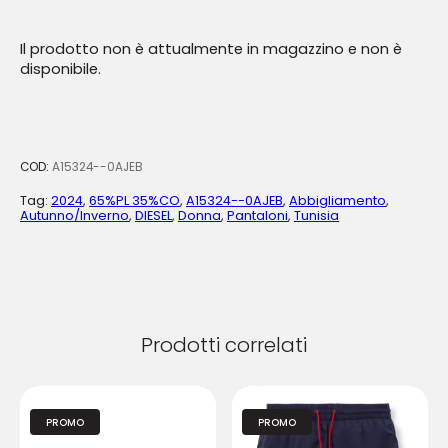
Il prodotto non è attualmente in magazzino e non è
disponibile.
COD:
A15324--0AJEB
Tag:
2024
,
65%PL 35%CO
,
A15324--0AJEB
,
Abbigliamento
,
Autunno/Inverno
,
DIESEL
,
Donna
,
Pantaloni
,
Tunisia
Prodotti correlati
PROMO
PROMO