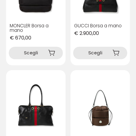
MONCLER Borsa a
GUCCI Borsa a mano
mano
€
2.900,00
€
670,00
Questo
Questo
prodotto
prodotto
Scegli
Scegli
ha
ha
più
più
varianti.
varianti.
Le
Le
opzioni
opzioni
possono
possono
essere
essere
scelte
scelte
nella
nella
pagina
pagina
del
del
prodotto
prodotto