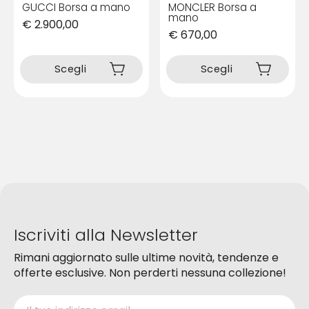
GUCCI Borsa a mano
MONCLER Borsa a
mano
€
2.900,00
€
670,00
Questo
Questo
prodotto
prodotto
Scegli
Scegli
ha
ha
più
più
varianti.
varianti.
Le
Le
opzioni
opzioni
possono
possono
essere
essere
scelte
scelte
nella
nella
pagina
pagina
del
del
prodotto
Iscriviti alla Newsletter
prodotto
Rimani aggiornato sulle ultime novità, tendenze e
offerte esclusive. Non perderti nessuna collezione!