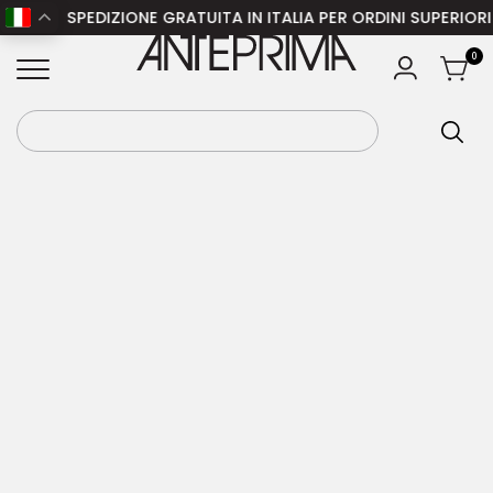
 – SPEDIZIONE GRATUITA IN ITALIA PER ORDINI SUPERIORI A 1
Home
/
Donna
/
Accessori donna
/
Cinture
ANTEPRIMA
0
donna
/ DOLCE & GABBANA Cintura