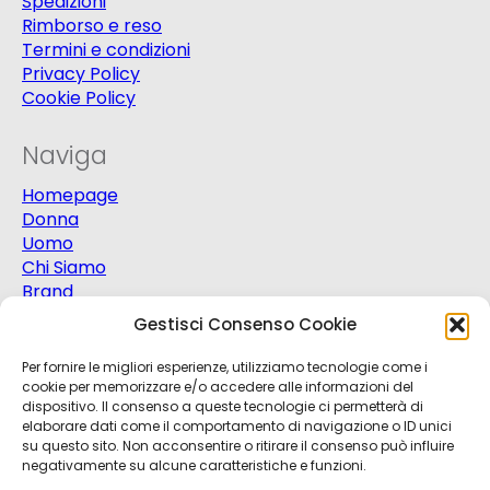
Spedizioni
Rimborso e reso
Termini e condizioni
Privacy Policy
Cookie Policy
Naviga
Homepage
Donna
Uomo
Chi Siamo
Brand
Extra
Gestisci Consenso Cookie
Promo
Contatti
Per fornire le migliori esperienze, utilizziamo tecnologie come i
cookie per memorizzare e/o accedere alle informazioni del
dispositivo. Il consenso a queste tecnologie ci permetterà di
elaborare dati come il comportamento di navigazione o ID unici
su questo sito. Non acconsentire o ritirare il consenso può influire
negativamente su alcune caratteristiche e funzioni.