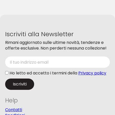
possono
essere
essere
scelte
scelte
nella
nella
pagina
pagina
del
del
prodotto
Iscriviti alla Newsletter
prodotto
Rimani aggiornato sulle ultime novità, tendenze e
offerte esclusive. Non perderti nessuna collezione!
Ho letto ed accetto i termini della
Privacy policy
Help
Contatti