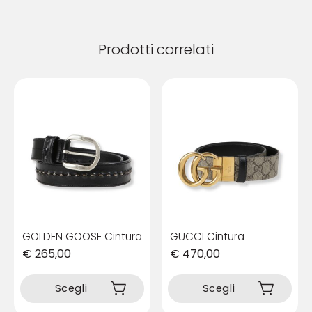
Prodotti correlati
GOLDEN GOOSE Cintura
GUCCI Cintura
€
265,00
€
470,00
Questo
Questo
prodotto
prodotto
Scegli
Scegli
ha
ha