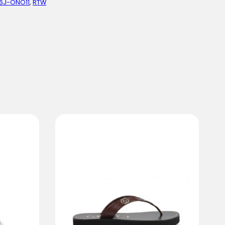
6J-ONO11
,
RTW