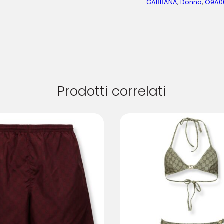
GABBANA
,
Donna
,
O9A0
Prodotti correlati