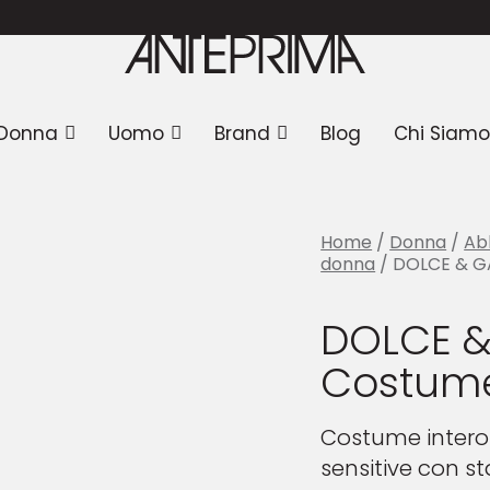
no donna
/ DOLCE & GABBANA Costume da bagno
Donna
Uomo
Brand
Blog
Chi Siamo
Home
/
Donna
/
Ab
donna
/ DOLCE & G
DOLCE 
Costum
Costume intero
sensitive con s