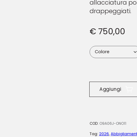
allacciatura pos
drappeggiati.
€
750,00
Aggiungi
COD:
O9A06J-ONO11
Tag:
2026
,
Abbigliamen