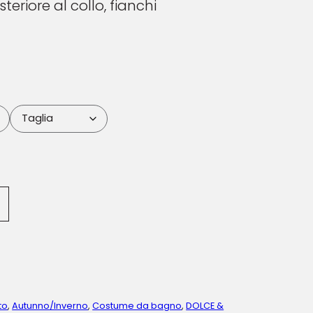
teriore al collo, fianchi
to
,
Autunno/Inverno
,
Costume da bagno
,
DOLCE &