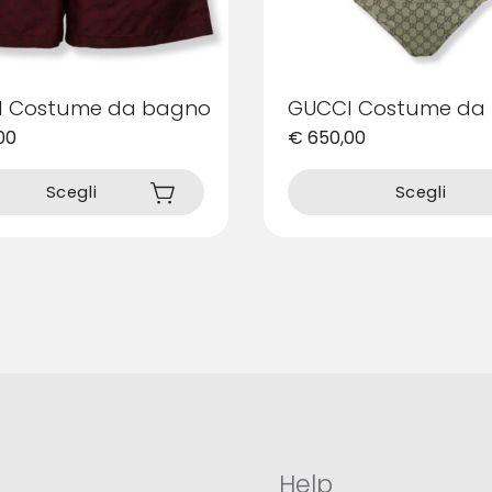
 Costume da bagno
GUCCI Costume da
00
€
650,00
Questo
prodotto
Scegli
Scegli
ha
più
varianti.
Le
opzioni
possono
essere
scelte
nella
pagina
del
prodotto
Help