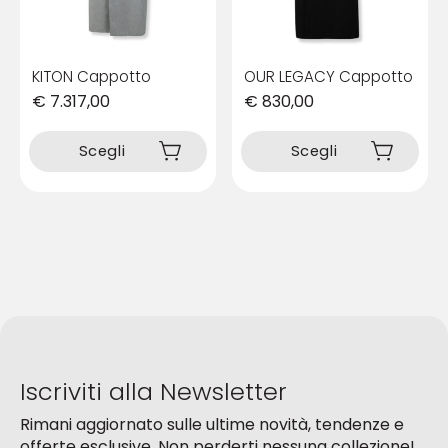
del
del
prodotto
prodotto
KITON Cappotto
OUR LEGACY Cappotto
€
7.317,00
€
830,00
Questo
Questo
prodotto
prodotto
Scegli
Scegli
ha
ha
più
più
varianti.
varianti.
Le
Le
opzioni
opzioni
possono
possono
essere
essere
scelte
scelte
nella
nella
pagina
pagina
del
del
Iscriviti alla Newsletter
prodotto
prodotto
Rimani aggiornato sulle ultime novità, tendenze e
offerte esclusive. Non perderti nessuna collezione!