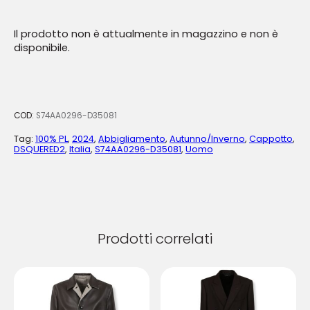
Il prodotto non è attualmente in magazzino e non è
disponibile.
COD:
S74AA0296-D35081
Tag:
100% PL
,
2024
,
Abbigliamento
,
Autunno/Inverno
,
Cappotto
,
DSQUERED2
,
Italia
,
S74AA0296-D35081
,
Uomo
Prodotti correlati