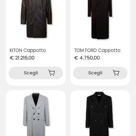
KITON Cappotto
TOM FORD Cappotto
€
21.216,00
€
4.750,00
Questo
Questo
prodotto
prodotto
Scegli
Scegli
ha
ha
più
più
varianti.
varianti.
Le
Le
opzioni
opzioni
possono
possono
essere
essere
scelte
scelte
nella
nella
pagina
pagina