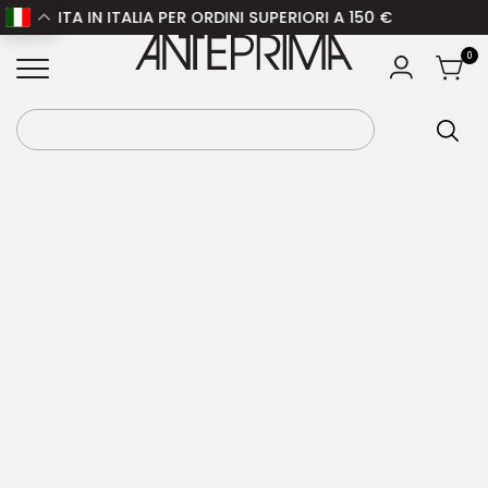
UITA IN ITALIA PER ORDINI SUPERIORI A 150 €
Home
/
Uomo
/
Abbigliamento uomo
/
Cappotti
ANTEPRIMA
0
uomo
/ DSQUERED2 Cappotto