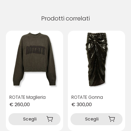
Prodotti correlati
ROTATE Maglieria
ROTATE Gonna
€
260,00
€
300,00
Questo
Questo
prodotto
prodotto
Scegli
Scegli
ha
ha
più
più