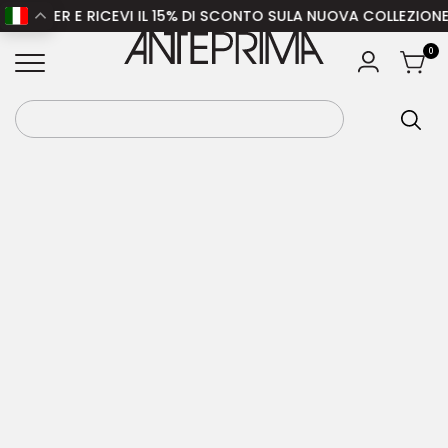
ETTER E RICEVI IL 15% DI SCONTO SULA NUOVA COLLEZIONE – S
Home
/
Donna
/ Fabiana Filippi Pantalone Pantalone
ANTEPRIMA
0