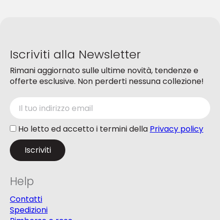
essere
essere
scelte
scelte
nella
nella
pagina
pagina
del
del
Iscriviti alla Newsletter
prodotto
prodotto
Rimani aggiornato sulle ultime novità, tendenze e
offerte esclusive. Non perderti nessuna collezione!
Ho letto ed accetto i termini della
Privacy policy
Help
Contatti
Spedizioni