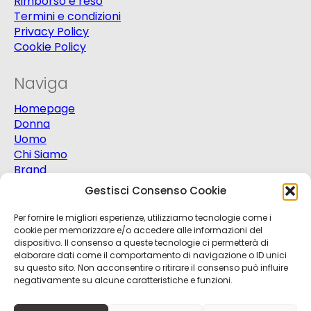
Rimborso e reso
Termini e condizioni
Privacy Policy
Cookie Policy
Naviga
Homepage
Donna
Uomo
Chi Siamo
Brand
Extra
Gestisci Consenso Cookie
Promo
Contatti
Per fornire le migliori esperienze, utilizziamo tecnologie come i
cookie per memorizzare e/o accedere alle informazioni del
dispositivo. Il consenso a queste tecnologie ci permetterà di
elaborare dati come il comportamento di navigazione o ID unici
su questo sito. Non acconsentire o ritirare il consenso può influire
negativamente su alcune caratteristiche e funzioni.