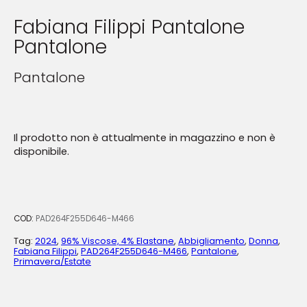
Fabiana Filippi Pantalone
Pantalone
Pantalone
Il prodotto non è attualmente in magazzino e non è
disponibile.
COD:
PAD264F255D646-M466
Tag:
2024
,
96% Viscose, 4% Elastane
,
Abbigliamento
,
Donna
,
Fabiana Filippi
,
PAD264F255D646-M466
,
Pantalone
,
Primavera/Estate