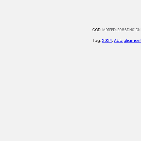
COD:
M01FPDJE086DN01DN
Tag:
2024
,
Abbigliamen