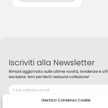
ha
più
varianti.
Le
opzioni
possono
essere
scelte
nella
pagina
del
prodotto
Iscriviti alla Newsletter
Rimani aggiornato sulle ultime novità, tendenze e of
esclusive. Non perderti nessuna collezione!
Ho letto ed accetto i termini della
Privacy policy
Gestisci Consenso Cookie