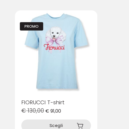
PROMO
FIORUCCI T-shirt
€
130,00
€
91,00
Questo
prodotto
Scegli