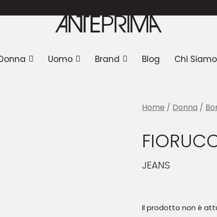
Donna
Uomo
Brand
Blog
Chi Siamo
Home
/
Donna
/
Bo
FIORUCC
JEANS
Il prodotto non è at