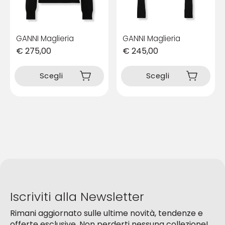
del
del
prodotto
prodotto
GANNI Maglieria
GANNI Maglieria
€
275,00
€
245,00
Questo
Questo
prodotto
prodotto
Scegli
Scegli
ha
ha
più
più
varianti.
varianti.
Le
Le
opzioni
opzioni
possono
possono
essere
essere
scelte
scelte
nella
nella
pagina
pagina
del
del
Iscriviti alla Newsletter
prodotto
prodotto
Rimani aggiornato sulle ultime novità, tendenze e
offerte esclusive. Non perderti nessuna collezione!