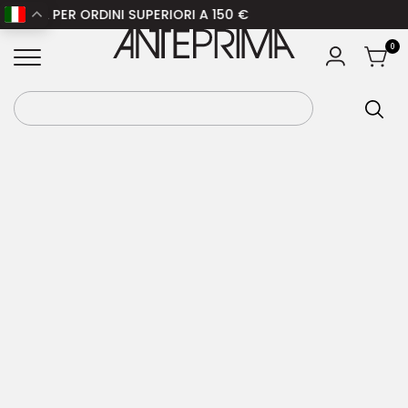
LIA PER ORDINI SUPERIORI A 150 €
Home
/
Donna
/
Abbigliamento donna
/
Gonne
ANTEPRIMA
0
donna
/ GANNI Gonna