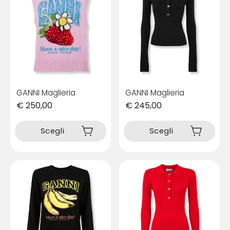
GANNI Maglieria
GANNI Maglieria
€
250,00
€
245,00
Questo
Questo
prodotto
prodotto
Scegli
Scegli
ha
ha
più
più
varianti.
varianti.
Le
Le
opzioni
opzioni
possono
possono
essere
essere
scelte
scelte
nella
nella