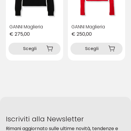
pagina
pagina
del
del
prodotto
prodotto
GANNI Maglieria
GANNI Maglieria
€
275,00
€
250,00
Questo
Questo
prodotto
prodotto
Scegli
Scegli
ha
ha
più
più
varianti.
varianti.
Le
Le
opzioni
opzioni
possono
possono
essere
essere
scelte
scelte
nella
nella
pagina
pagina
del
del
Iscriviti alla Newsletter
prodotto
prodotto
Rimani aggiornato sulle ultime novità, tendenze e