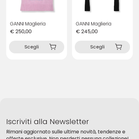
del
del
prodotto
prodotto
GANNI Maglieria
GANNI Maglieria
€
250,00
€
245,00
Questo
Questo
prodotto
prodotto
Scegli
Scegli
ha
ha
più
più
varianti.
varianti.
Le
Le
opzioni
opzioni
possono
possono
essere
essere
scelte
scelte
nella
nella
pagina
pagina
del
del
Iscriviti alla Newsletter
prodotto
prodotto
Rimani aggiornato sulle ultime novità, tendenze e
offerte esclusive. Non perderti nessuna collezione!