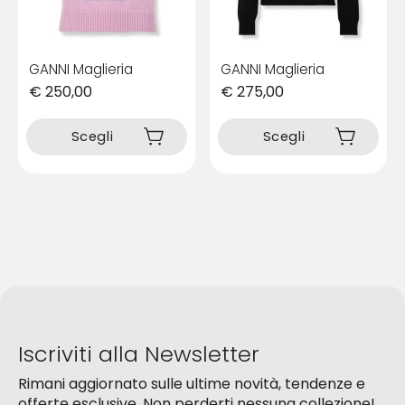
del
del
prodotto
prodotto
GANNI Maglieria
GANNI Maglieria
€
250,00
€
275,00
Questo
Questo
prodotto
prodotto
Scegli
Scegli
ha
ha
più
più
varianti.
varianti.
Le
Le
opzioni
opzioni
possono
possono
essere
essere
scelte
scelte
nella
nella
pagina
pagina
del
del
Iscriviti alla Newsletter
prodotto
prodotto
Rimani aggiornato sulle ultime novità, tendenze e
offerte esclusive. Non perderti nessuna collezione!