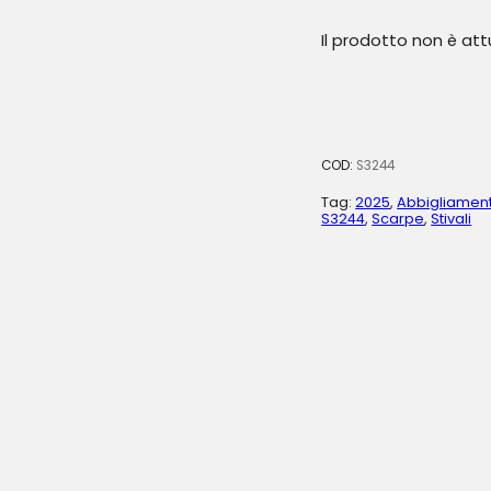
Il prodotto non è at
COD:
S3244
Tag:
2025
,
Abbigliamen
S3244
,
Scarpe
,
Stivali