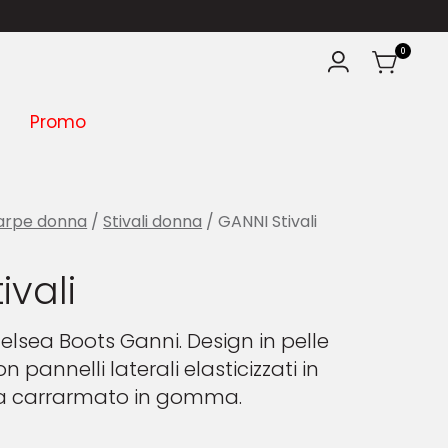
0
Promo
arpe donna
/
Stivali donna
/ GANNI Stivali
ivali
lsea Boots Ganni. Design in pelle
pannelli laterali elasticizzati in
la carrarmato in gomma.