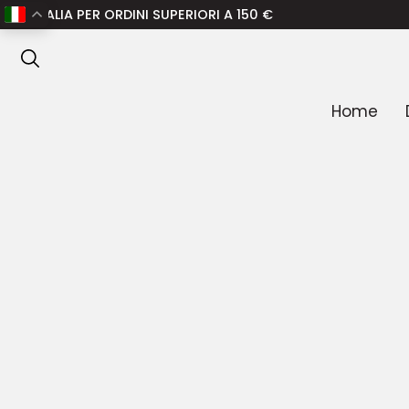
Home
/
Donna
/
Scarpe donna
/
Stivali donna
/ GANNI Sti
PER ORDINI SUPERIORI A 150 €
ANTEPRIMA
Home