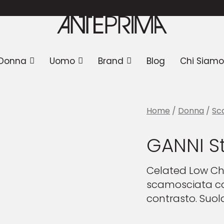
vali
Donna
Uomo
Brand
Blog
Chi Siamo
Home
/
Donna
/
Sc
GANNI St
Celated Low Che
scamosciata con 
contrasto. Suo