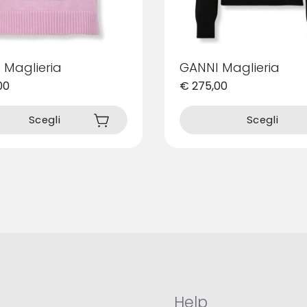
 Maglieria
GANNI Maglieria
00
€
275,00
Questo
prodotto
Scegli
Scegli
ha
più
varianti.
Le
opzioni
possono
essere
scelte
nella
pagina
del
prodotto
Help