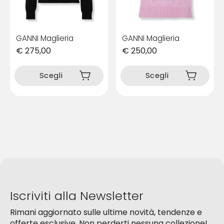
del
del
prodotto
prodotto
GANNI Maglieria
GANNI Maglieria
€
275,00
€
250,00
Questo
Questo
prodotto
prodotto
Scegli
Scegli
ha
ha
più
più
varianti.
varianti.
Le
Le
opzioni
opzioni
possono
possono
essere
essere
scelte
scelte
nella
nella
pagina
pagina
del
del
Iscriviti alla Newsletter
prodotto
prodotto
Rimani aggiornato sulle ultime novità, tendenze e
offerte esclusive. Non perderti nessuna collezione!