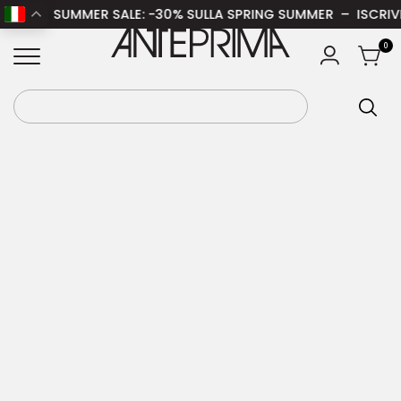
SUMMER SALE
: -30% SULLA SPRING SUMMER – ISCRIVITI A
Home
/
Donna
/
Abbigliamento donna
/
Maglieria
ANTEPRIMA
0
donna
/ GANNI Maglieria