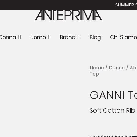
NI Top
SUMMER SALE
: -3
Donna
Uomo
Brand
Blog
Chi Siamo
Home
/
Donna
/
Ab
Top
GANNI T
Soft Cotton Rib