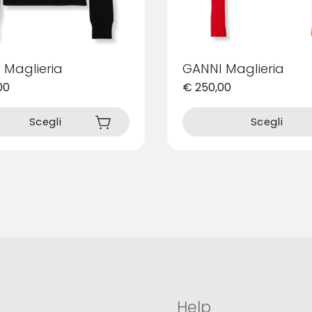
 Maglieria
GANNI Maglieria
00
€
250,00
Questo
prodotto
Scegli
Scegli
ha
più
varianti.
Le
opzioni
possono
essere
scelte
nella
pagina
del
prodotto
Help