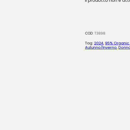
Il prodotto non è at
COD:
T3898
Tag:
2024
,
95% Organic 
Autunno/Inverno
,
Donn