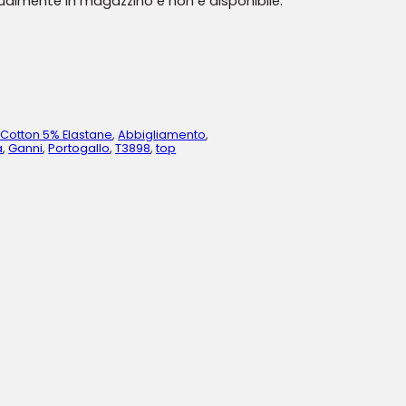
tualmente in magazzino e non è disponibile.
Cotton 5% Elastane
,
Abbigliamento
,
a
,
Ganni
,
Portogallo
,
T3898
,
top