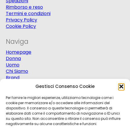
Spedizioni
Rimborso e reso
Termini e condizioni
Privacy Policy
Cookie Policy
Naviga
Homepage
Donna
Uomo
Chi Siamo
Brand
Extra
Gestisci Consenso Cookie
Promo
Contatti
Per fornire le migliori esperienze, utilizziamo tecnologie come i
cookie per memorizzare e/o accedere alle informazioni del
dispositivo. Il consenso a queste tecnologie ci permetterà di
elaborare dati come il comportamento di navigazione o ID unici
su questo sito. Non acconsentire o ritirare il consenso può influire
negativamente su alcune caratteristiche e funzioni.