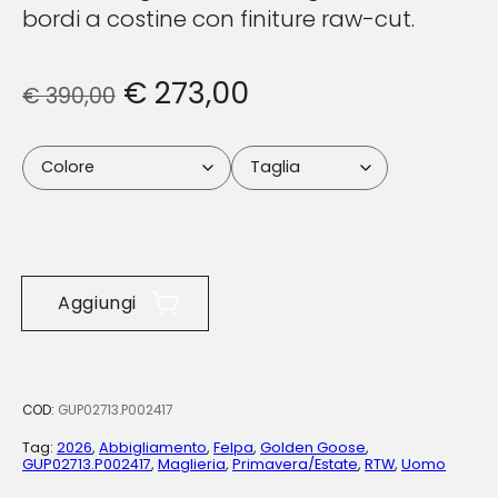
bordi a costine con finiture raw-cut.
€
273,00
€
390,00
Aggiungi
COD:
GUP02713.P002417
Tag:
2026
,
Abbigliamento
,
Felpa
,
Golden Goose
,
GUP02713.P002417
,
Maglieria
,
Primavera/Estate
,
RTW
,
Uomo