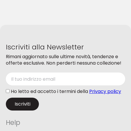
opzioni
opzioni
possono
possono
essere
essere
scelte
scelte
nella
nella
pagina
pagina
del
del
Iscriviti alla Newsletter
prodotto
prodotto
Rimani aggiornato sulle ultime novità, tendenze e
offerte esclusive. Non perderti nessuna collezione!
Ho letto ed accetto i termini della
Privacy policy
Help