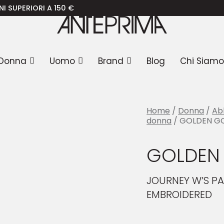
/ GOLDEN GOOSE Pantaloni
I A 150 €
Donna
Uomo
Brand
Blog
Chi Siamo
Home
/
Donna
/
Ab
donna
/ GOLDEN GO
GOLDEN 
JOURNEY W’S P
EMBROIDERED