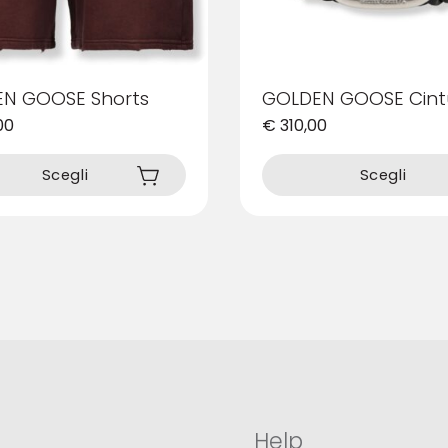
N GOOSE Shorts
GOLDEN GOOSE Cint
00
€
310,00
Questo
prodotto
Scegli
Scegli
ha
più
varianti.
Le
opzioni
possono
essere
scelte
nella
pagina
del
prodotto
Help