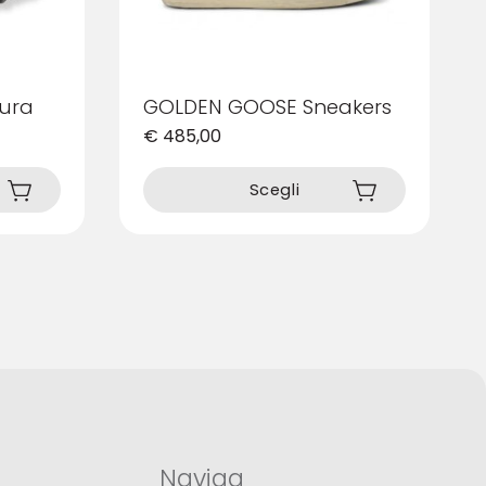
ura
GOLDEN GOOSE Sneakers
€
485,00
Questo
prodotto
Scegli
ha
più
varianti.
Le
opzioni
possono
essere
scelte
nella
pagina
del
prodotto
Naviga