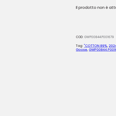
Il prodotto non è at
COD:
GWP00844.P001679
Tag:
"COTTON 89%
,
202
Goose
,
GWP00844.P001