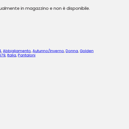
tualmente in magazzino e non è disponibile.
4
,
Abbigliamento
,
Autunno/Inverno
,
Donna
,
Golden
679
,
Italia
,
Pantaloni