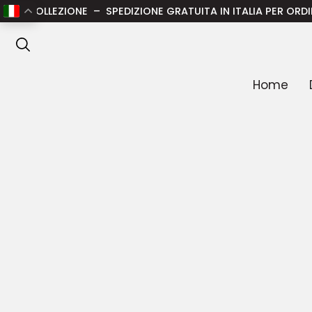
Home
/
Donna
/
Abbigliamento donna
/
Pantaloni donna
ZIONE – SPEDIZIONE GRATUITA IN ITALIA PER ORDINI SUPERIOR
ANTEPRIMA
Home