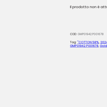
Il prodotto non è at
COD:
GMP01942.P001678
Tag:
"COTTON 58%
,
202
GMP01942.P001678
,
Gol