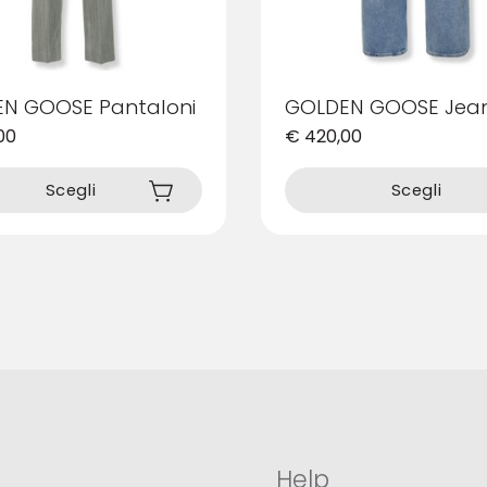
N GOOSE Pantaloni
GOLDEN GOOSE Jea
00
€
420,00
Questo
prodotto
Scegli
Scegli
ha
più
varianti.
Le
opzioni
possono
essere
scelte
nella
pagina
del
prodotto
Help