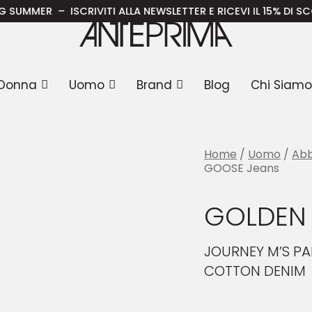
LDEN GOOSE Jeans
– ISCRIVITI ALLA NEWSLETTER E RICEVI IL 15% DI SCONTO SUL
Donna
Uomo
Brand
Blog
Chi Siamo
Home
/
Uomo
/
Abb
GOOSE Jeans
GOLDEN
JOURNEY M’S PA
COTTON DENIM