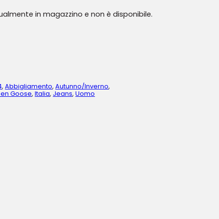
tualmente in magazzino e non è disponibile.
4
,
Abbigliamento
,
Autunno/Inverno
,
den Goose
,
Italia
,
Jeans
,
Uomo