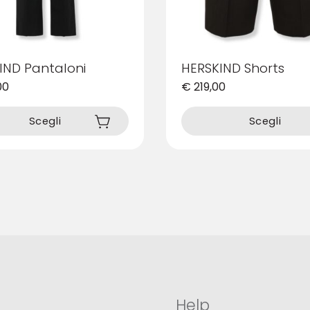
IND Pantaloni
HERSKIND Shorts
00
€
219,00
Questo
prodotto
Scegli
Scegli
ha
più
varianti.
Le
opzioni
possono
essere
scelte
nella
pagina
del
prodotto
Help