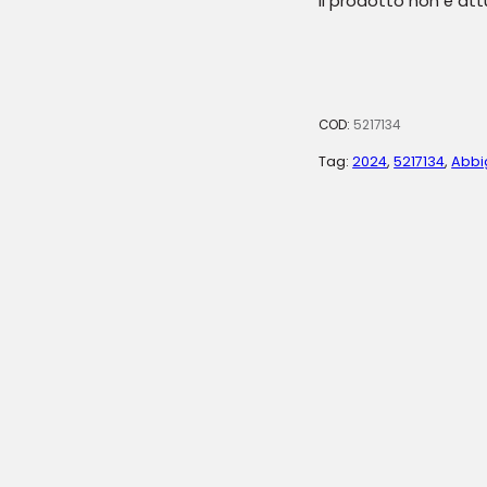
Il prodotto non è at
COD:
5217134
Tag:
2024
,
5217134
,
Abbi