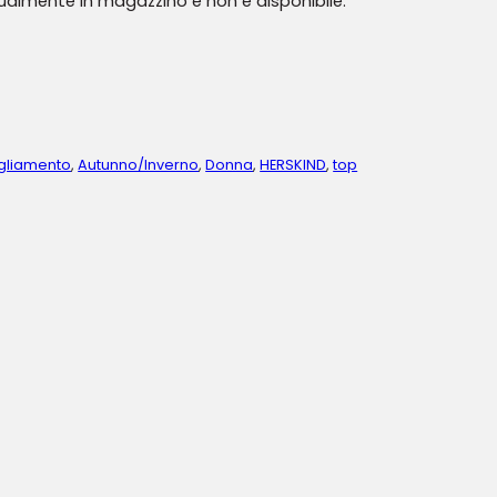
tualmente in magazzino e non è disponibile.
gliamento
,
Autunno/Inverno
,
Donna
,
HERSKIND
,
top