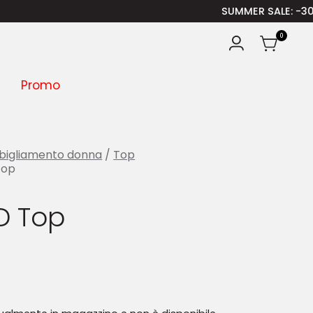
SUMMER SALE
: -30% SULLA 
0
Promo
bigliamento donna
/
Top
Top
D Top