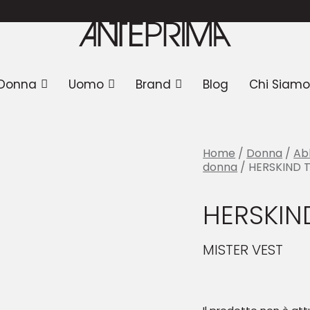
SKIND Top
Donna
Uomo
Brand
Blog
Chi Siamo
Home
/
Donna
/
Ab
donna
/ HERSKIND 
HERSKIN
MISTER VEST