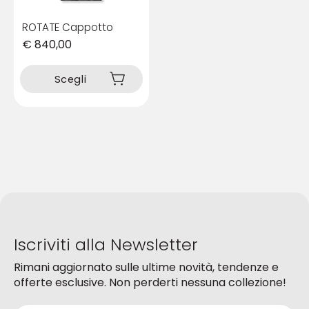
ROTATE Cappotto
€
840,00
Questo
prodotto
Scegli
ha
più
varianti.
Le
opzioni
possono
essere
scelte
nella
pagina
del
Iscriviti alla Newsletter
prodotto
Rimani aggiornato sulle ultime novità, tendenze e
offerte esclusive. Non perderti nessuna collezione!