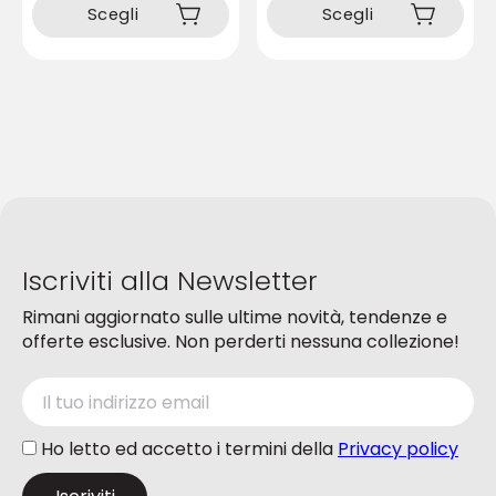
prodotto
prodotto
Scegli
Scegli
ha
ha
più
più
varianti.
varianti.
Le
Le
opzioni
opzioni
possono
possono
essere
essere
scelte
scelte
nella
nella
pagina
pagina
del
del
Iscriviti alla Newsletter
prodotto
prodotto
Rimani aggiornato sulle ultime novità, tendenze e
offerte esclusive. Non perderti nessuna collezione!
Ho letto ed accetto i termini della
Privacy policy