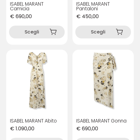
ISABEL MARANT
ISABEL MARANT
Camicia
Pantaloni
€
690,00
€
450,00
Questo
Questo
prodotto
prodotto
Scegli
Scegli
ha
ha
più
più
varianti.
varianti.
Le
Le
opzioni
opzioni
possono
possono
essere
essere
scelte
scelte
nella
nella
pagina
pagina
del
del
prodotto
prodotto
ISABEL MARANT Abito
ISABEL MARANT Gonna
€
1.090,00
€
690,00
Questo
Questo