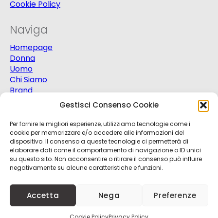
Cookie Policy
Naviga
Homepage
Donna
Uomo
Chi Siamo
Brand
Extra
Gestisci Consenso Cookie
Promo
Contatti
Per fornire le migliori esperienze, utilizziamo tecnologie come i
cookie per memorizzare e/o accedere alle informazioni del
dispositivo. Il consenso a queste tecnologie ci permetterà di
elaborare dati come il comportamento di navigazione o ID unici
su questo sito. Non acconsentire o ritirare il consenso può influire
negativamente su alcune caratteristiche e funzioni.
© 2025
Progetto Moda S.r.l.
P.Iva 03151820721 -
Accetta
Nega
Preferenze
Credits
Kobalt
+
nBit
Cookie Policy
Privacy Policy