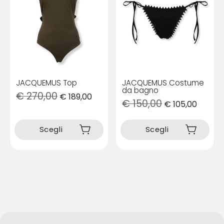
JACQUEMUS Top
JACQUEMUS Costume
da bagno
€
270,00
€
189,00
€
150,00
€
105,00
Questo
Questo
prodotto
prodotto
Scegli
Scegli
ha
ha
più
più
varianti.
varianti.
Le
Le
opzioni
opzioni
possono
possono
essere
essere
scelte
scelte
nella
nella
pagina