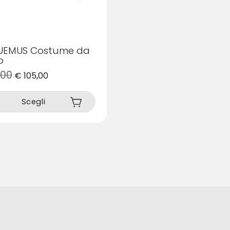
UEMUS Costume da
o
,00
€
105,00
Scegli