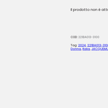
Il prodotto non è at
COD:
221BA013-3100
Tag:
2024
,
221BA013-310
Donna
,
Italia
,
JACQUEM