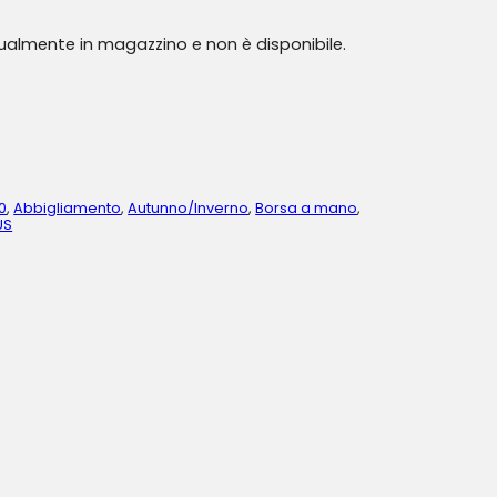
tualmente in magazzino e non è disponibile.
0
,
Abbigliamento
,
Autunno/Inverno
,
Borsa a mano
,
US