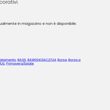
orativi.
tualmente in magazzino e non è disponibile.
gliamento
,
BAGS
,
BAW00413AC27L14
,
Borsa
,
Borsa a
MUS
,
Primavera/Estate