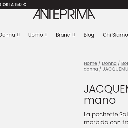
CQUEMUS Borsa a mano
0 €
Donna
Uomo
Brand
Blog
Chi Siamo
Home
/
Donna
/
Bo
donna
/ JACQUEMUS
JACQUEM
mano
La pochette Sa
morbida con tra