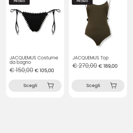
PROMO
PROMO
JACQUEMUS Costume
JACQUEMUS Top
da bagno
€
270,00
€
189,00
€
150,00
€
105,00
Questo
Questo
prodotto
prodotto
Scegli
Scegli
ha
ha
più
più
varianti.
varianti.
Le
Le
opzioni
opzioni
possono
possono
essere
essere
scelte
scelte