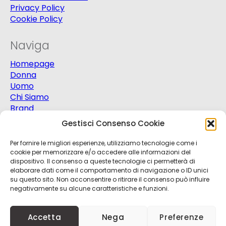
Privacy Policy
Cookie Policy
Naviga
Homepage
Donna
Uomo
Chi Siamo
Brand
Extra
Gestisci Consenso Cookie
Promo
Contatti
Per fornire le migliori esperienze, utilizziamo tecnologie come i
cookie per memorizzare e/o accedere alle informazioni del
dispositivo. Il consenso a queste tecnologie ci permetterà di
elaborare dati come il comportamento di navigazione o ID unici
su questo sito. Non acconsentire o ritirare il consenso può influire
negativamente su alcune caratteristiche e funzioni.
© 2025
Progetto Moda S.r.l.
P.Iva 03151820721 -
Accetta
Nega
Preferenze
Credits
Kobalt
+
nBit