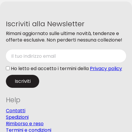
nella
nella
pagina
pagina
del
del
prodotto
Iscriviti alla Newsletter
prodotto
Rimani aggiornato sulle ultime novità, tendenze e
offerte esclusive. Non perderti nessuna collezione!
Ho letto ed accetto i termini della
Privacy policy
Help
Contatti
Spedizioni
Rimborso e reso
Termini e condizioni