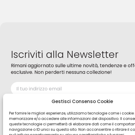
opzioni
possono
possono
essere
essere
scelte
scelte
nella
nella
pagina
pagina
del
del
prodotto
prodotto
Iscriviti alla Newsletter
Rimani aggiornato sulle ultime novità, tendenze e of
esclusive. Non perderti nessuna collezione!
Ho letto ed accetto i termini della
Privacy policy
Gestisci Consenso Cookie
Per fornire le migliori esperienze, utilizziamo tecnologie come i cookie
memorizzare e/o accedere alle informazioni del dispositivo. Il cons
queste tecnologie ci permetterà di elaborare dati come il comporta
navigazione o ID unici su questo sito. Non acconsentire o ritirare il 
può influire negativamente su alcune caratteristiche e funzioni.