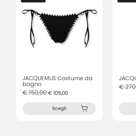
JACQUEMUS Costume da
JACQ
bagno
€
270
€
150,00
€
105,00
Questo
Questo
prodotto
prodotto
ha
Scegli
ha
più
più
varianti.
varianti.
Le
Le
opzioni