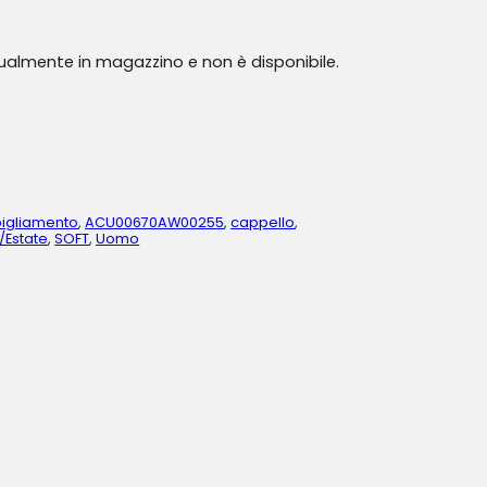
tualmente in magazzino e non è disponibile.
igliamento
,
ACU00670AW00255
,
cappello
,
/Estate
,
SOFT
,
Uomo