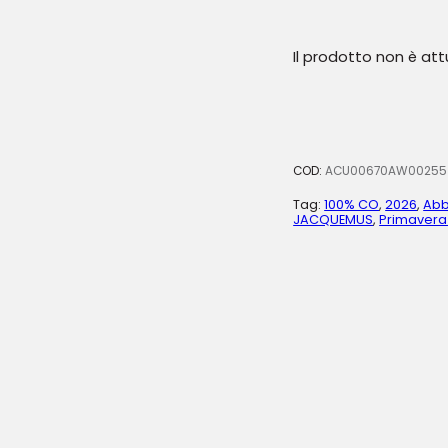
Il prodotto non è at
COD:
ACU00670AW00255
Tag:
100% CO
,
2026
,
Abb
JACQUEMUS
,
Primavera