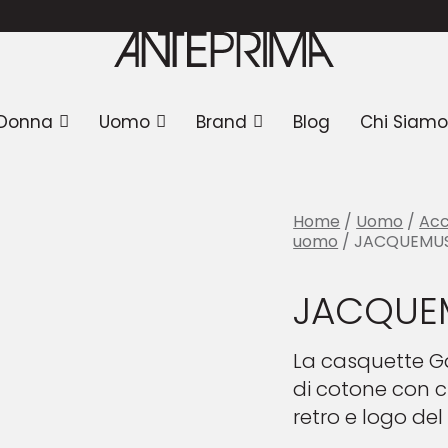
UEMUS Cappello
Donna
Uomo
Brand
Blog
Chi Siamo
Home
/
Uomo
/
Acc
uomo
/ JACQUEMUS
JACQUE
La casquette G
di cotone con c
retro e logo del