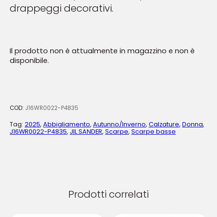
drappeggi decorativi.
Il prodotto non è attualmente in magazzino e non è
disponibile.
COD:
J16WR0022-P4835
Tag:
2025
,
Abbigliamento
,
Autunno/Inverno
,
Calzature
,
Donna
,
J16WR0022-P4835
,
JIL SANDER
,
Scarpe
,
Scarpe basse
Prodotti correlati