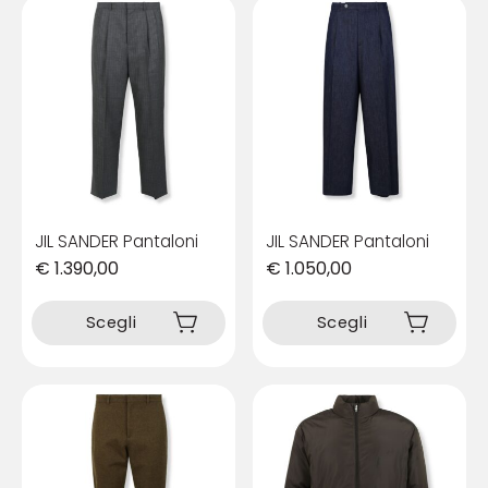
JIL SANDER Pantaloni
JIL SANDER Pantaloni
€
1.390,00
€
1.050,00
Questo
Questo
prodotto
prodotto
Scegli
Scegli
ha
ha
più
più
varianti.
varianti.
Le
Le
opzioni
opzioni
possono
possono
essere
essere