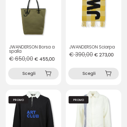
JWANDERSON Borsa a
JWANDERSON Sciarpa
spalla
€
390,00
€
273,00
€
650,00
€
455,00
Questo
Questo
prodotto
prodotto
Scegli
Scegli
ha
ha
più
più
varianti.
varianti.
Le
Le
opzioni
opzioni
PROMO
PROMO
possono
possono
essere
essere
scelte
scelte
nella
nella
pagina