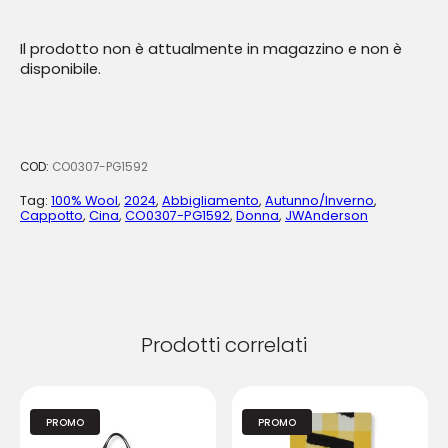
Il prodotto non è attualmente in magazzino e non è
disponibile.
COD:
CO0307-PG1592
Tag:
100% Wool
,
2024
,
Abbigliamento
,
Autunno/Inverno
,
Cappotto
,
Cina
,
CO0307-PG1592
,
Donna
,
JWAnderson
Prodotti correlati
PROMO
PROMO