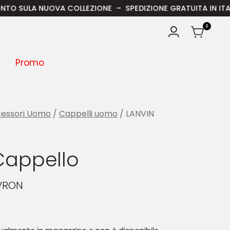
ULA NUOVA COLLEZIONE – SPEDIZIONE GRATUITA IN ITALIA PER 
0
Promo
essori Uomo
/
Cappelli uomo
/ LANVIN
Cappello
VRON