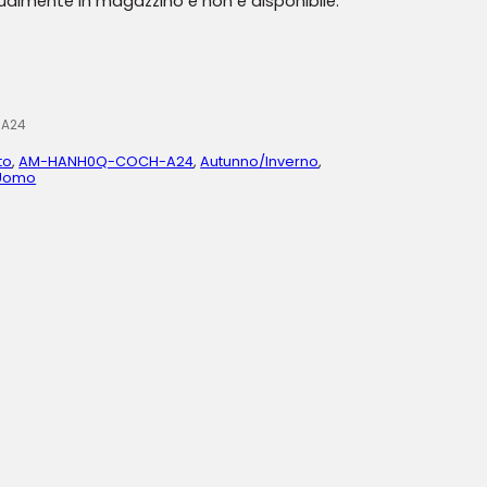
tualmente in magazzino e non è disponibile.
A24
to
,
AM-HANH0Q-COCH-A24
,
Autunno/Inverno
,
Uomo