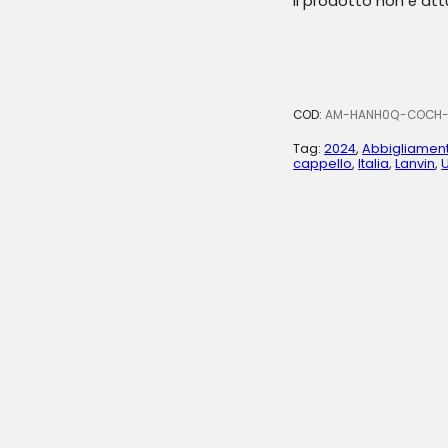
Il prodotto non è at
COD:
AM-HANH0Q-COCH-
Tag:
2024
,
Abbigliamen
cappello
,
Italia
,
Lanvin
,