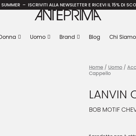
N Cappello
R – ISCRIVITI ALLA NEWSLETTER E RICEVI IL 15% DI SCONTO S
Donna
Uomo
Brand
Blog
Chi Siamo
Home
/
Uomo
/
Acc
Cappello
LANVIN 
BOB MOTIF CHE