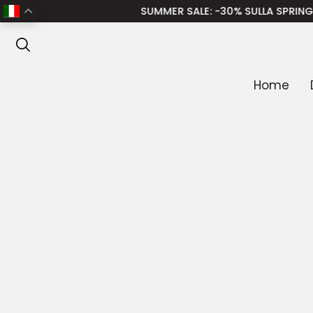
Home
/
Uomo
/
Accessori Uomo
/
Cappelli uomo
/ LANVI
SUMMER SALE
: -30% SULLA SPRING SUMME
ANTEPRIMA
Home