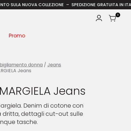
LA NUOVA COLLEZIONE – SPEDIZIONE GRATUITA IN ITALIA PER 
0
Promo
bigliamento donna
/
Jeans
RGIELA Jeans
MARGIELA Jeans
argiela. Denim di cotone con
dritta, dettagli cut-out sulle
inque tasche.