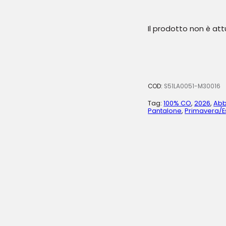
Il prodotto non è at
COD:
S51LA0051-M30016
Tag:
100% CO
,
2026
,
Abb
Pantalone
,
Primavera/E