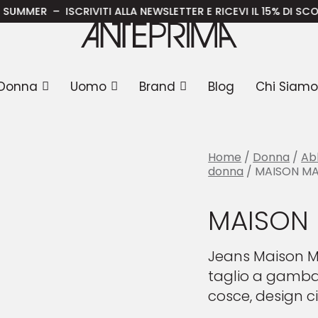
AISON MARGIELA Jeans
 – ISCRIVITI ALLA NEWSLETTER E RICEVI IL 15% DI SCONTO SU
Donna
Uomo
Brand
Blog
Chi Siamo
Home
/
Donna
/
Ab
donna
/ MAISON MA
MAISON 
Jeans Maison M
taglio a gamba 
cosce, design c