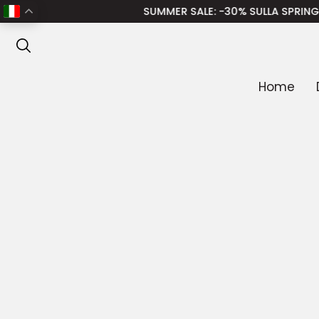
Home
/
Donna
/
Abbigliamento donna
/
Jeans donna
/ M
SUMMER SALE
: -30% SULLA SPRING SUMMER
ANTEPRIMA
Home