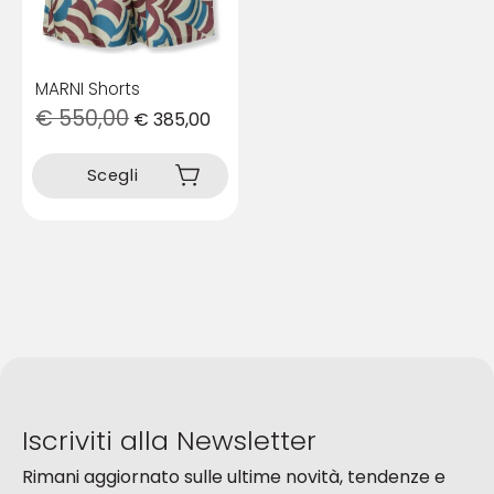
del
del
prodotto
prodotto
MARNI Shorts
€
550,00
€
385,00
Questo
prodotto
Scegli
ha
più
varianti.
Le
opzioni
possono
essere
scelte
nella
pagina
del
Iscriviti alla Newsletter
prodotto
Rimani aggiornato sulle ultime novità, tendenze e