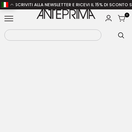
– ISCRIVITI ALLA NEWSLETTER E RICEVI IL 15% DI SCONTO SUL
Home
/
Donna
/
Abbigliamento donna
/
Giacche
ANTEPRIMA
0
donna
/ MARNI Giacca