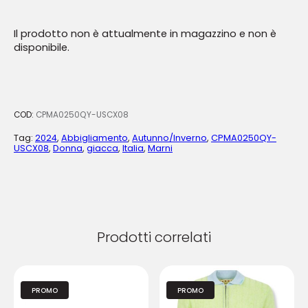
Il prodotto non è attualmente in magazzino e non è
disponibile.
COD:
CPMA0250QY-USCX08
Tag:
2024
,
Abbigliamento
,
Autunno/Inverno
,
CPMA0250QY-
USCX08
,
Donna
,
giacca
,
Italia
,
Marni
Prodotti correlati
PROMO
PROMO