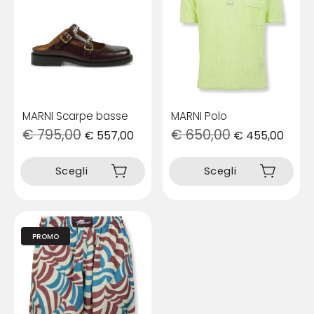
MARNI Scarpe basse
MARNI Polo
€
795,00
€
650,00
€
557,00
€
455,00
Questo
Questo
prodotto
prodotto
Scegli
Scegli
ha
ha
più
più
varianti.
varianti.
Le
Le
opzioni
opzioni
PROMO
possono
possono
essere
essere
scelte
scelte
nella
nella
pagina
pagina