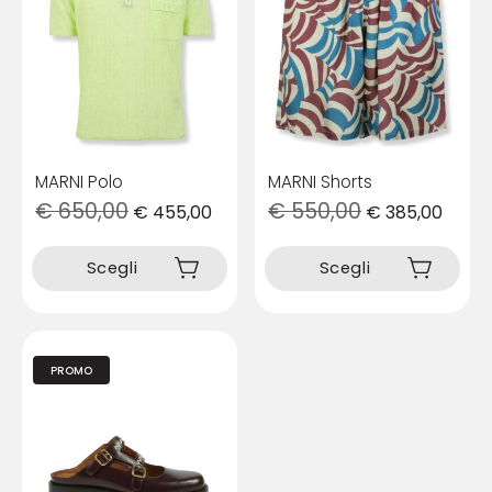
MARNI Polo
MARNI Shorts
€
650,00
€
550,00
€
455,00
€
385,00
Questo
Questo
prodotto
prodotto
Scegli
Scegli
ha
ha
più
più
varianti.
varianti.
Le
Le
opzioni
opzioni
PROMO
possono
possono
essere
essere
scelte
scelte
nella
nella
pagina
pagina