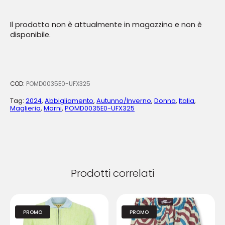
Il prodotto non è attualmente in magazzino e non è
disponibile.
COD:
POMD0035E0-UFX325
Tag:
2024
,
Abbigliamento
,
Autunno/Inverno
,
Donna
,
Italia
,
Maglieria
,
Marni
,
POMD0035E0-UFX325
Prodotti correlati
PROMO
PROMO