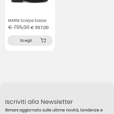
del
del
prodotto
prodotto
MARNI Scarpe basse
€
795,00
€
557,00
Questo
prodotto
Scegli
ha
più
varianti.
Le
opzioni
possono
essere
scelte
nella
pagina
del
Iscriviti alla Newsletter
prodotto
Rimani aggiornato sulle ultime novità, tendenze e