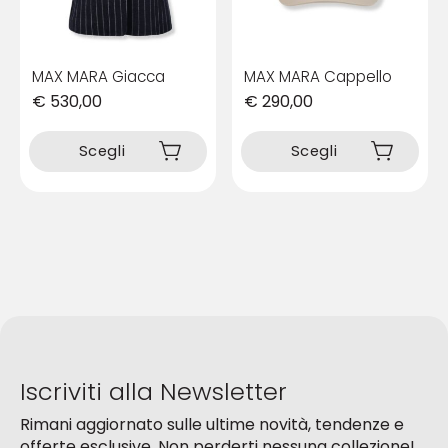
del
del
prodotto
prodotto
MAX MARA Giacca
MAX MARA Cappello
€
530,00
€
290,00
Questo
Questo
prodotto
prodotto
Scegli
Scegli
ha
ha
più
più
varianti.
varianti.
Le
Le
opzioni
opzioni
possono
possono
essere
essere
scelte
scelte
nella
nella
pagina
pagina
del
del
Iscriviti alla Newsletter
prodotto
prodotto
Rimani aggiornato sulle ultime novità, tendenze e
offerte esclusive. Non perderti nessuna collezione!