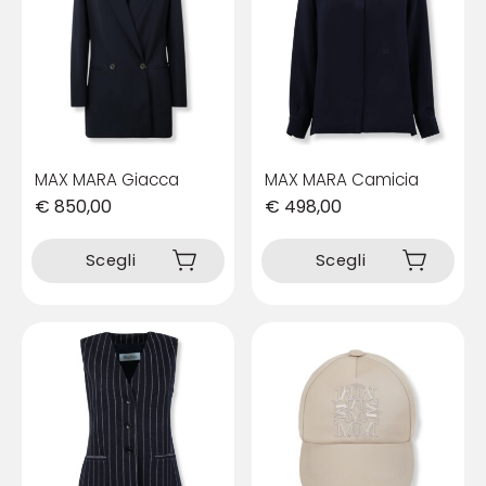
MAX MARA Giacca
MAX MARA Camicia
€
850,00
€
498,00
Questo
Questo
prodotto
prodotto
Scegli
Scegli
ha
ha
più
più
varianti.
varianti.
Le
Le
opzioni
opzioni
possono
possono
essere
essere
scelte
scelte
nella
nella
pagina
pagina