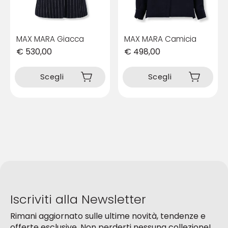
del
del
prodotto
prodotto
MAX MARA Giacca
MAX MARA Camicia
€
530,00
€
498,00
Questo
Questo
prodotto
prodotto
Scegli
Scegli
ha
ha
più
più
varianti.
varianti.
Le
Le
opzioni
opzioni
possono
possono
essere
essere
scelte
scelte
nella
nella
pagina
pagina
del
del
Iscriviti alla Newsletter
prodotto
prodotto
Rimani aggiornato sulle ultime novità, tendenze e
offerte esclusive. Non perderti nessuna collezione!