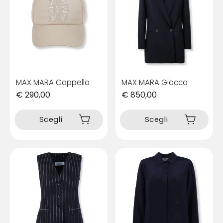
MAX MARA Cappello
MAX MARA Giacca
€
290,00
€
850,00
Questo
Questo
prodotto
prodotto
Scegli
Scegli
ha
ha
più
più
varianti.
varianti.
Le
Le
opzioni
opzioni
possono
possono
essere
essere
scelte
scelte
nella
nella
pagina
pagina